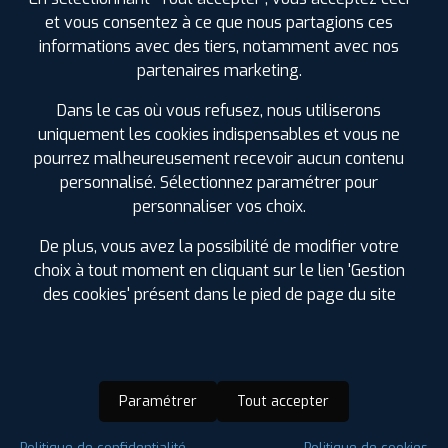
REHAINVILLER
et vous consentez à ce que nous partagions ces
0383743982
informations avec des tiers, notamment avec nos
|
HORAIRES
+D'INFOS
partenaires marketing.
Dans le cas où vous refusez, nous utiliserons
3
uniquement les cookies indispensables et vous ne
pourrez malheureusement recevoir aucun contenu
PROFIL PLUS
LUXEUIL LES BAINS
personnalisé. Sélectionnez paramétrer pour
29 RUE DES MARTYRS DE LA RÉSISTANCE
70300
personnaliser vos choix.
LUXEUIL LES BAINS
0384402701
De plus, vous avez la possibilité de modifier votre
|
HORAIRES
+D'INFOS
choix à tout moment en cliquant sur le lien 'Gestion
des cookies' présent dans le pied de page du site
LES GARAGES PROFIL PLUS
4
DANS LES VILLES À PROXIMITÉ
PROFIL PLUS
LANGRES
Dombasle-sur-Meurthe (54)
RUE DE L'AVENIR CENTRE COMMERCIAL LECLERC
Paramétrer
Tout accepter
- PARC D'ACT
52200 SAINTS GEOSMES
Gérardmer (88)
0325873631
Lunéville (54)
|
HORAIRES
+D'INFOS
Politique de confidentialité
Politique de cookies