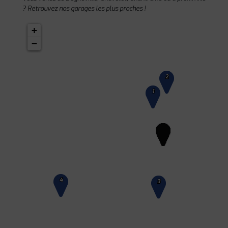
? Retrouvez nos garages les plus proches !
+
−
2
1
4
3