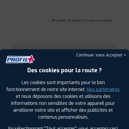
Leaflet
|
©
Mapbox
©
OpenStreetMap
Continuer sans accepter >
1
Des cookies pour la route ?
PROFIL PLUS
BAYON
29 ROUTE DE BACCARAT
54290 BAYON
Les cookies sont importants pour le bon
0383728680
|
HORAIRES
+D'INFOS
fonctionnement de notre site internet.
Nos partenaires
et nous déposons des cookies et utilisons des
informations non sensibles de votre appareil pour
2
améliorer notre site et afficher des publicités et
contenus personnalisés.
PROFIL PLUS
REHAINVILLER
40 RUE DE LA STRASBOURGEOISE
54300
En sélectionnant "Tout accepter", vous acceptez ceci