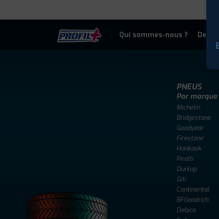
Qui sommes-nous ?
Deven
P
PNEUS
Par marque
Michelin
Bridgestone
Goodyear
Firestone
Hankook
Pirelli
Dunlop
Giti
Continental
BFGoodrich
Debica