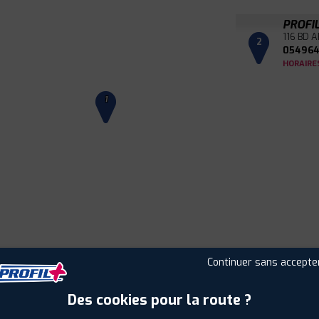
PROFI
116 BD A
2
054964
HORAIRE
1
Continuer sans accepte
Leaflet
|
©
Mapbox
©
OpenStreetMap
Des cookies pour la route ?