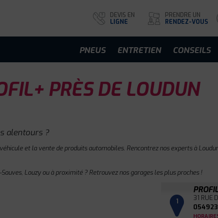
DEVIS EN
PRENDRE UN
LIGNE
RENDEZ-VOUS
PNEUS
ENTRETIEN
CONSEILS
FIL+ PRÈS DE LOUDUN
s alentours ?
 véhicule et la vente de produits automobiles. Rencontrez nos experts à Loudun 
Sauves, Louzy ou à proximité ? Retrouvez nos garages les plus proches !
PROFI
31 RUE 
1
054923
HORAIRE