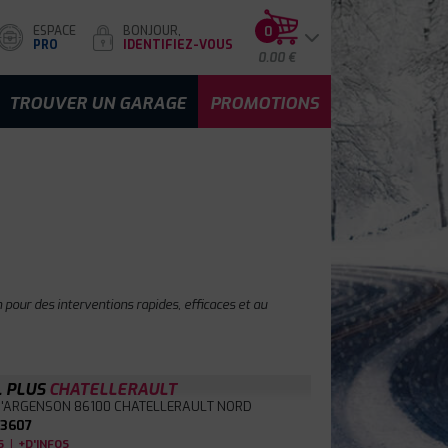
ESPACE
BONJOUR,
0
PRO
IDENTIFIEZ-VOUS
0.00 €
TROUVER UN GARAGE
PROMOTIONS
pour des interventions rapides, efficaces et au
L PLUS
CHATELLERAULT
D'ARGENSON
86100 CHATELLERAULT NORD
3607
|
S
+D'INFOS