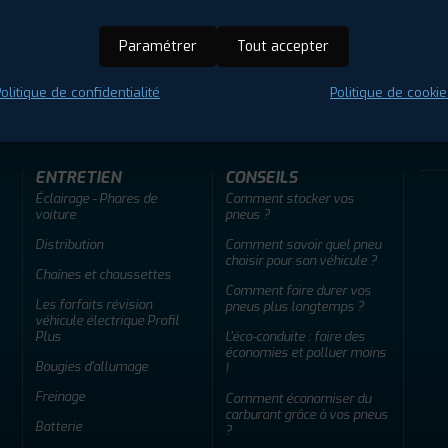
Paramétrer
Tout accepter
ir adherent
Offres d'emploi
FAQ
olitique de confidentialité
Politique de cookie
ENTRETIEN
CONSEILS
Éclairage - Phares de
Comment stocker vos
voiture
pneus ?
Distribution
Comment savoir quel pneu
choisir pour son véhicule ?
Chaînes et chaussettes
Comment faire durer vos
Les forfaits révision
pneus plus longtemps ?
véhicule électrique Profil
Plus
L'éco-conduite : faire des
économies et polluer moins
Bougies d'allumage
!
Freinage
Comment économiser du
carburant grâce à vos pneus
Batterie
?