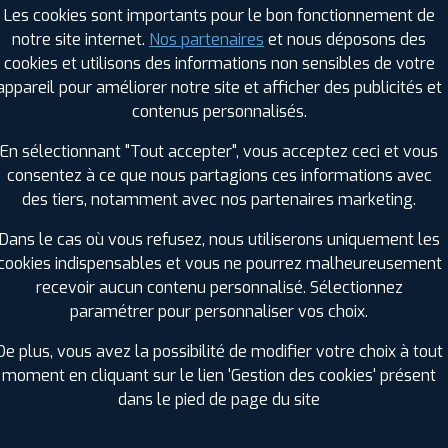
Les cookies sont importants pour le bon fonctionnement de
notre site internet.
Nos partenaires
et nous déposons des
cookies et utilisons des informations non sensibles de votre
RAGES PROFIL PLUS DANS LES VILLES À PR
appareil pour améliorer notre site et afficher des publicités et
contenus personnalisés.
Doué-la-Fontaine (49)
Naintré (86)
En sélectionnant "Tout accepter", vous acceptez ceci et vous
Jaunay-Clan (86)
Parthenay (79)
consentez à ce que nous partagions ces informations avec
Migné-Auxances (86)
Thouars (79)
des tiers, notamment avec nos partenaires marketing.
GES PROFIL PLUS DANS LES DÉPARTEMENT
Dans le cas où vous refusez, nous utiliserons uniquement les
INDRE-ET-LOIRE (37)
cookies indispensables et vous ne pourrez malheureusement
+ D'INFOS
recevoir aucun contenu personnalisé. Sélectionnez
DEUX-SÈVRES (79)
HAUTE-VIENNE (8
paramétrer pour personnaliser vos choix.
+ D'INFOS
+ D'INFOS
De plus, vous avez la possibilité de modifier votre choix à tout
moment en cliquant sur le lien 'Gestion des cookies' présent
dans le pied de page du site