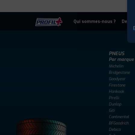
Qui sommes-nous ?
Deven
P
PNEUS
Par marque
Michelin
Bridgestone
Goodyear
Firestone
Hankook
Pirelli
Dunlop
Giti
Continental
BFGoodrich
Debica