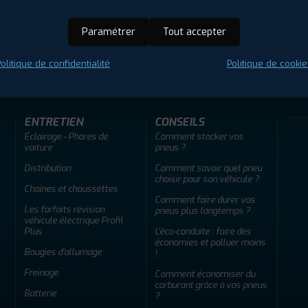
Paramétrer
Tout accepter
ir adherent
Offres d'emploi
FAQ
olitique de confidentialité
Politique de cookie
ENTRETIEN
CONSEILS
Éclairage - Phares de
Comment stocker vos
voiture
pneus ?
Distribution
Comment savoir quel pneu
choisir pour son véhicule ?
Chaînes et chaussettes
Comment faire durer vos
Les forfaits révision
pneus plus longtemps ?
véhicule électrique Profil
Plus
L'éco-conduite : faire des
économies et polluer moins
Bougies d'allumage
!
Freinage
Comment économiser du
carburant grâce à vos pneus
Batterie
?