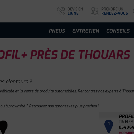
DEVIS EN
PRENDRE UN
LIGNE
RENDEZ-VOUS
PNEUS
ENTRETIEN
CONSEILS
FIL+ PRÈS DE THOUARS
es alentours ?
 véhicule et la vente de produits automobiles. Rencontrez nos experts à Thouars
ou à proximité ? Retrouvez nos garages les plus proches !
PROFI
116 BD A
1
054964
HORAIRE