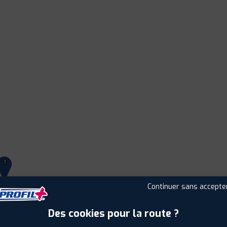
1
Continuer sans accepte
Leaflet
|
©
Mapbox
©
OpenStreetMap
Des cookies pour la route ?