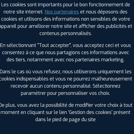
Les cookies sont importants pour le bon fonctionnement de
notre site internet.
Nos partenaires
et nous déposons des
cookies et utilisons des informations non sensibles de votre
RAGES PROFIL PLUS DANS LES VILLES À PR
appareil pour améliorer notre site et afficher des publicités et
contenus personnalisés.
Doué-la-Fontaine (49)
Nueil-les-Aubiers (79)
En sélectionnant "Tout accepter", vous acceptez ceci et vous
Loudun (86)
Parthenay (79)
consentez à ce que nous partagions ces informations avec
Mauléon (79)
Sucé-sur-Erdre (44)
des tiers, notamment avec nos partenaires marketing.
GES PROFIL PLUS DANS LES DÉPARTEMENT
Dans le cas où vous refusez, nous utiliserons uniquement les
7)
VENDÉE (85)
cookies indispensables et vous ne pourrez malheureusement
+ D'INFOS
recevoir aucun contenu personnalisé. Sélectionnez
VIENNE (86)
paramétrer pour personnaliser vos choix.
+ D'INFOS
De plus, vous avez la possibilité de modifier votre choix à tout
moment en cliquant sur le lien 'Gestion des cookies' présent
dans le pied de page du site