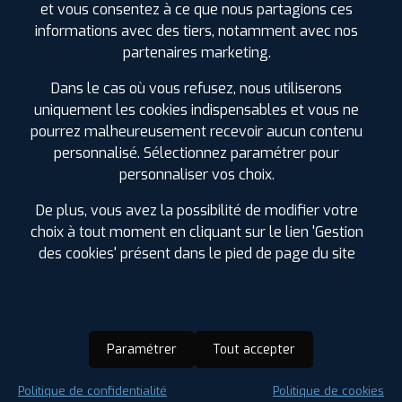
et vous consentez à ce que nous partagions ces
1 RUE DE LA VALLEE
86280 SAINT BENOIT -
informations avec des tiers, notamment avec nos
POITIERS
0549572077
partenaires marketing.
|
HORAIRES
+D'INFOS
Dans le cas où vous refusez, nous utiliserons
uniquement les cookies indispensables et vous ne
3
pourrez malheureusement recevoir aucun contenu
personnalisé. Sélectionnez paramétrer pour
PROFIL PLUS
MONTMORILLON
personnaliser vos choix.
ROUTE DE CHAUVIGNY
86500 MONTMORILLON
0549917107
De plus, vous avez la possibilité de modifier votre
|
HORAIRES
+D'INFOS
choix à tout moment en cliquant sur le lien 'Gestion
des cookies' présent dans le pied de page du site
LES GARAGES PROFIL PLUS
4
DANS LES VILLES À PROXIMITÉ
PROFIL PLUS
LE BLANC
Buxerolles (86)
16 BIS AVENUE PIERRE MENDES
36300 LE BLANC
Paramétrer
Tout accepter
0254287490
Chauvigny (86)
|
HORAIRES
+D'INFOS
Chinon (37)
Politique de confidentialité
Politique de cookies