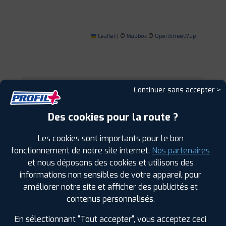
Leaflet
|
©
Mapbox
©
OpenStreetMap
Continuer sans accepter >
1
Des cookies pour la route ?
PROFIL PLUS
CHATELLERAULT
31 RUE D'ARGENSON
86100 CHATELLERAULT
Les cookies sont importants pour le bon
NORD
fonctionnement de notre site internet.
Nos partenaires
0549233607
et nous déposons des cookies et utilisons des
|
HORAIRES
+D'INFOS
informations non sensibles de votre appareil pour
améliorer notre site et afficher des publicités et
2
contenus personnalisés.
En sélectionnant "Tout accepter", vous acceptez ceci
PROFIL PLUS
ST BENOIT-POITIERS