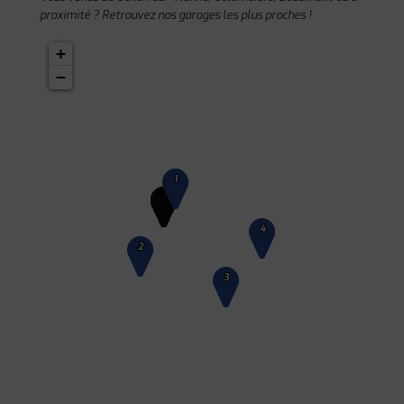
proximité ? Retrouvez nos garages les plus proches !
+
−
1
4
2
3