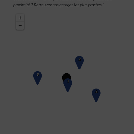
proximité ? Retrouvez nos garages les plus proches !
+
−
2
3
1
4