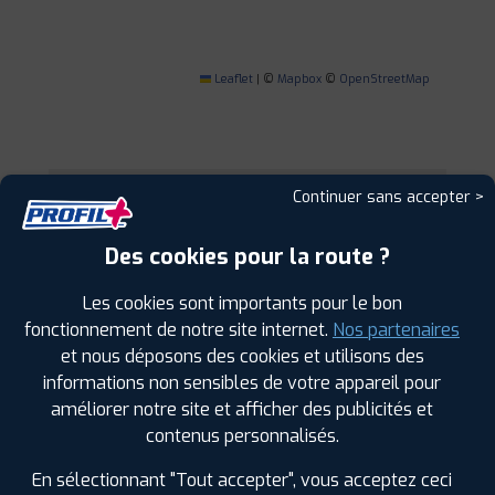
Leaflet
|
©
Mapbox
©
OpenStreetMap
Continuer sans accepter >
1
Des cookies pour la route ?
PROFIL PLUS
ST BENOIT-POITIERS
1 RUE DE LA VALLEE
86280 SAINT BENOIT -
Les cookies sont importants pour le bon
POITIERS
fonctionnement de notre site internet.
Nos partenaires
0549572077
et nous déposons des cookies et utilisons des
|
HORAIRES
+D'INFOS
informations non sensibles de votre appareil pour
améliorer notre site et afficher des publicités et
2
contenus personnalisés.
En sélectionnant "Tout accepter", vous acceptez ceci
PROFIL PLUS
CHATELLERAULT