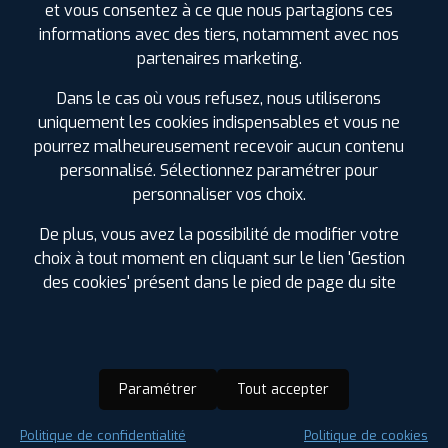
et vous consentez à ce que nous partagions ces
31 RUE D'ARGENSON
86100 CHATELLERAULT
informations avec des tiers, notamment avec nos
NORD
0549233607
partenaires marketing.
|
HORAIRES
+D'INFOS
Dans le cas où vous refusez, nous utiliserons
uniquement les cookies indispensables et vous ne
3
pourrez malheureusement recevoir aucun contenu
personnalisé. Sélectionnez paramétrer pour
PROFIL PLUS
PARTHENAY
personnaliser vos choix.
116 BD ARISTIDE BRIA
79200 PARTHENAY
0549643841
De plus, vous avez la possibilité de modifier votre
|
HORAIRES
+D'INFOS
choix à tout moment en cliquant sur le lien 'Gestion
des cookies' présent dans le pied de page du site
LES GARAGES PROFIL PLUS
4
DANS LES VILLES À PROXIMITÉ
PROFIL PLUS
MONTMORILLON
Buxerolles (86)
ROUTE DE CHAUVIGNY
86500 MONTMORILLON
Paramétrer
Tout accepter
0549917107
Chauvigny (86)
|
HORAIRES
+D'INFOS
Châtellerault (86)
Politique de confidentialité
Politique de cookies