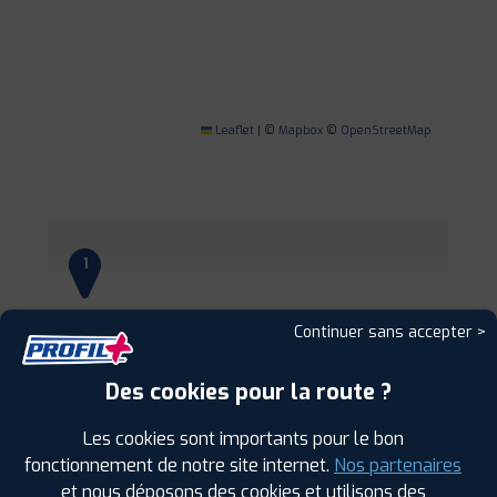
Leaflet
|
©
Mapbox
©
OpenStreetMap
1
PROFIL PLUS
NIORT
Continuer sans accepter >
36 AVENUE DE PARIS
79000 NIORT
0549772300
Des cookies pour la route ?
|
HORAIRES
+D'INFOS
Les cookies sont importants pour le bon
2
fonctionnement de notre site internet.
Nos partenaires
et nous déposons des cookies et utilisons des