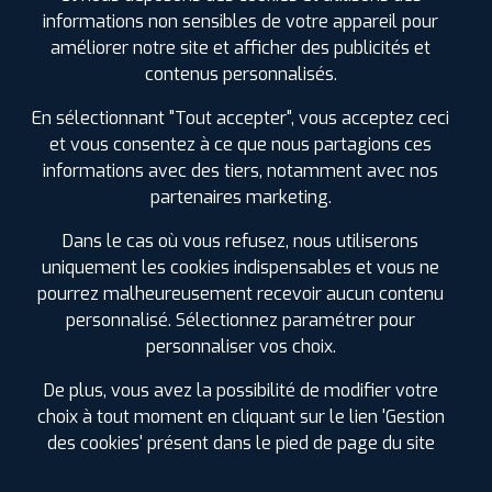
informations non sensibles de votre appareil pour
PROFIL PLUS
CHAURAY
640 ROUTE DE PARIS
79180 CHAURAY
améliorer notre site et afficher des publicités et
0549330863
contenus personnalisés.
|
HORAIRES
+D'INFOS
En sélectionnant "Tout accepter", vous acceptez ceci
et vous consentez à ce que nous partagions ces
3
informations avec des tiers, notamment avec nos
partenaires marketing.
PROFIL PLUS
LA ROCHELLE PERIGNY
24 RUE ARISTIDE BERGES
17180 PERIGNY
Dans le cas où vous refusez, nous utiliserons
0546500499
uniquement les cookies indispensables et vous ne
|
HORAIRES
+D'INFOS
pourrez malheureusement recevoir aucun contenu
personnalisé. Sélectionnez paramétrer pour
personnaliser vos choix.
4
LES GARAGES PROFIL PLUS
De plus, vous avez la possibilité de modifier votre
DANS LES VILLES À PROXIMITÉ
PROFIL PLUS
LES ESSARTS
choix à tout moment en cliquant sur le lien 'Gestion
PARC D'ACTIVITES LA MONGIE VENDEOPOLE
des cookies' présent dans le pied de page du site
85140 ESSARTS EN BOCAGE
Aiffres (79)
0228150690
|
HORAIRES
+D'INFOS