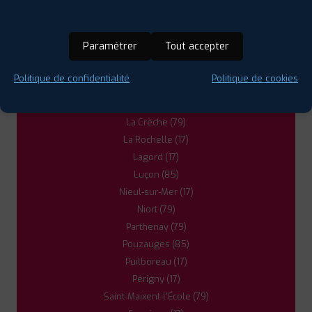
Aytré (17)
Bressuire (79)
Chantonnay (85)
5
Paramétrer
Tout accepter
Chauray (79)
Châtelaillon-Plage (17)
Politique de confidentialité
Politique de cookies
PROFIL PLUS
PARTHENAY
Dompierre-sur-Mer (17)
116 BD ARISTIDE BRIA
79200 PARTHENAY
Herbiers (85)
0549643841
|
HORAIRES
+D'INFOS
La Crèche (79)
La Rochelle (17)
Lagord (17)
Luçon (85)
Nieul-sur-Mer (17)
Niort (79)
Parthenay (79)
Pouzauges (85)
Puilboreau (17)
Périgny (17)
Saint-Maixent-l'École (79)