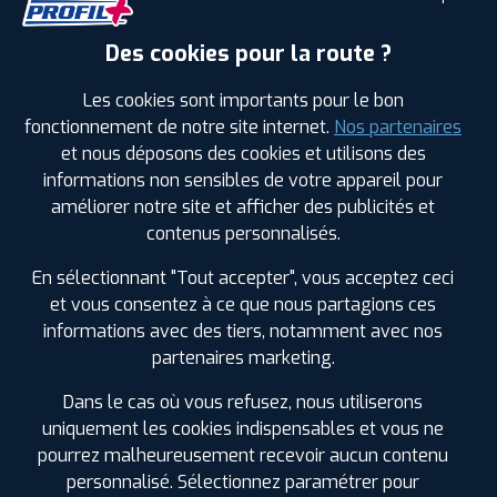
Des cookies pour la route ?
Leaflet
|
©
Mapbox
©
OpenStreetMap
Les cookies sont importants pour le bon
fonctionnement de notre site internet.
Nos partenaires
et nous déposons des cookies et utilisons des
informations non sensibles de votre appareil pour
améliorer notre site et afficher des publicités et
1
contenus personnalisés.
PROFIL PLUS
LA ROCHELLE PERIGNY
En sélectionnant "Tout accepter", vous acceptez ceci
24 RUE ARISTIDE BERGES
17180 PERIGNY
et vous consentez à ce que nous partagions ces
0546500499
informations avec des tiers, notamment avec nos
|
HORAIRES
+D'INFOS
partenaires marketing.
Dans le cas où vous refusez, nous utiliserons
uniquement les cookies indispensables et vous ne
pourrez malheureusement recevoir aucun contenu
LES GARAGES PROFIL PLUS
personnalisé. Sélectionnez paramétrer pour