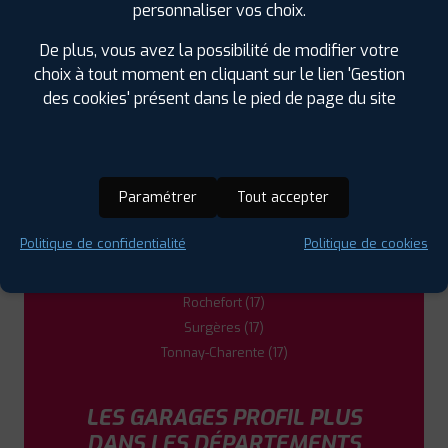
DANS LES VILLES À PROXIMITÉ
personnaliser vos choix.
De plus, vous avez la possibilité de modifier votre
Aytré (17)
choix à tout moment en cliquant sur le lien 'Gestion
Châtelaillon-Plage (17)
des cookies' présent dans le pied de page du site
Dompierre-sur-Mer (17)
Fontenay-le-Comte (85)
La Rochelle (17)
Lagord (17)
Paramétrer
Tout accepter
Luçon (85)
Marennes (17)
Politique de confidentialité
Politique de cookies
Nieul-sur-Mer (17)
Périgny (17)
Rochefort (17)
Surgères (17)
Tonnay-Charente (17)
LES GARAGES PROFIL PLUS
DANS LES DÉPARTEMENTS