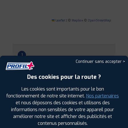
Leaflet
|
©
Mapbox
©
OpenStreetMap
1
Continuer sans accepter >
PROFIL PLUS
LES ESSARTS
Des cookies pour la route ?
PARC D'ACTIVITES LA MONGIE VENDEOPOLE
85140 ESSARTS EN BOCAGE
0228150690
Les cookies sont importants pour le bon
|
HORAIRES
+D'INFOS
fonctionnement de notre site internet.
Nos partenaires
et nous déposons des cookies et utilisons des
informations non sensibles de votre appareil pour
2
améliorer notre site et afficher des publicités et
contenus personnalisés.
PROFIL PLUS
LA ROCHE SUR YON