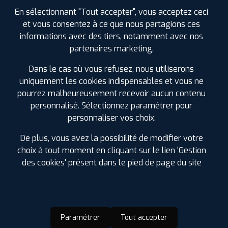
6 RUE DE COMMERCE ZI SUD
85000 LA ROCHE
En sélectionnant "Tout accepter", vous acceptez ceci
SUR YON
et vous consentez à ce que nous partagions ces
0251360715
informations avec des tiers, notamment avec nos
|
HORAIRES
+D'INFOS
partenaires marketing.
3
Dans le cas où vous refusez, nous utiliserons
uniquement les cookies indispensables et vous ne
pourrez malheureusement recevoir aucun contenu
PROFIL PLUS
PARTHENAY
personnalisé. Sélectionnez paramétrer pour
116 BD ARISTIDE BRIA
79200 PARTHENAY
0549643841
personnaliser vos choix.
|
HORAIRES
+D'INFOS
De plus, vous avez la possibilité de modifier votre
choix à tout moment en cliquant sur le lien 'Gestion
LES GARAGES PROFIL PLUS
des cookies' présent dans le pied de page du site
DANS LES VILLES À PROXIMITÉ
Beaupréau (49)
Bressuire (79)
Paramétrer
Tout accepter
Chantonnay (85)