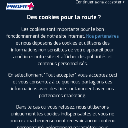
Continuer sans accepter >
Des cookies pour la route ?
Leaflet
|
©
Mapbox
©
OpenStreetMap
Les cookies sont importants pour le bon
fonctionnement de notre site internet.
Nos partenaires
et nous déposons des cookies et utilisons des
informations non sensibles de votre appareil pour
1
améliorer notre site et afficher des publicités et
contenus personnalisés.
PROFIL PLUS
LA ROCHELLE PERIGNY
En sélectionnant "Tout accepter", vous acceptez ceci
24 RUE ARISTIDE BERGES
17180 PERIGNY
et vous consentez à ce que nous partagions ces
0546500499
|
HORAIRES
+D'INFOS
informations avec des tiers, notamment avec nos
partenaires marketing.
Dans le cas où vous refusez, nous utiliserons
uniquement les cookies indispensables et vous ne
LES GARAGES PROFIL PLUS
pourrez malheureusement recevoir aucun contenu
personnalisé. Sélectionnez paramétrer pour