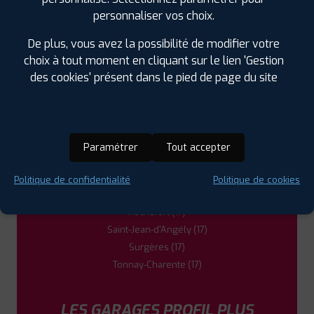
DANS LES VILLES À PROXIMITÉ
personnaliser vos choix.
Châtelaillon-Plage (17)
De plus, vous avez la possibilité de modifier votre
Dompierre-sur-Mer (17)
choix à tout moment en cliquant sur le lien 'Gestion
Fontenay-le-Comte (85)
des cookies' présent dans le pied de page du site
La Rochelle (17)
Lagord (17)
Luçon (85)
Marennes (17)
Paramétrer
Tout accepter
Nieul-sur-Mer (17)
Puilboreau (17)
Politique de confidentialité
Politique de cookies
Périgny (17)
Rochefort (17)
Saint-Jean-d'Angély (17)
Surgères (17)
Tonnay-Charente (17)
LES GARAGES PROFIL PLUS