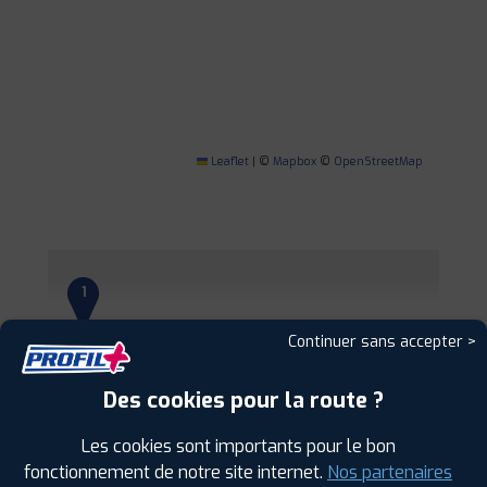
Leaflet
|
©
Mapbox
©
OpenStreetMap
1
Continuer sans accepter >
PROFIL PLUS
OISSEL
ZI RUE DU BEAU POIRIER
76350 OISSEL
Des cookies pour la route ?
0278775566
|
HORAIRES
+D'INFOS
Les cookies sont importants pour le bon
fonctionnement de notre site internet.
Nos partenaires
2