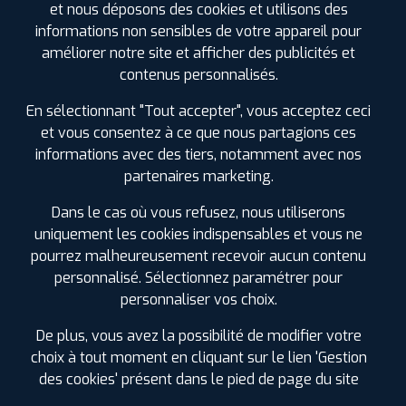
et nous déposons des cookies et utilisons des
informations non sensibles de votre appareil pour
PROFIL PLUS
FLEURY SUR ANDELLE
améliorer notre site et afficher des publicités et
8 ROUTE DE CHARLEVAL LE PETIT NOJEON
27380
contenus personnalisés.
FLEURY SUR ANDELLE
0232490122
En sélectionnant "Tout accepter", vous acceptez ceci
|
HORAIRES
+D'INFOS
et vous consentez à ce que nous partagions ces
informations avec des tiers, notamment avec nos
3
partenaires marketing.
Dans le cas où vous refusez, nous utiliserons
PROFIL PLUS
INCARVILLE
uniquement les cookies indispensables et vous ne
90 RUE DE LERY
27400 INCARVILLE
pourrez malheureusement recevoir aucun contenu
0232506434
|
personnalisé. Sélectionnez paramétrer pour
HORAIRES
+D'INFOS
personnaliser vos choix.
4
De plus, vous avez la possibilité de modifier votre
LES GARAGES PROFIL PLUS
choix à tout moment en cliquant sur le lien 'Gestion
DANS LES VILLES À PROXIMITÉ
des cookies' présent dans le pied de page du site
PROFIL PLUS
GOURNAY EN BRAY
ZI - 2 AVENUE DE L'EUROPE
76220 GOURNAY EN