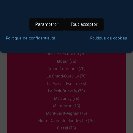
Bihorel (76)
BRAY
0235900150
Bois-Guillaume (76)
|
HORAIRES
+D'INFOS
Bonsecours (76)
Paramétrer
Tout accepter
Canteleu (76)
Caudebec-lès-Elbeuf (76)
5
Politique de confidentialité
Politique de cookies
Cléon (76)
Darnétal (76)
PROFIL PLUS
GISORS
Déville-lès-Rouen (76)
4 RUE DU PRE NATIER
27140 GISORS
0232276800
Elbeuf (76)
|
HORAIRES
+D'INFOS
Grand-Couronne (76)
Le Grand-Quevilly (76)
Le Mesnil-Esnard (76)
Le Petit-Quevilly (76)
Malaunay (76)
Maromme (76)
Mont-Saint-Aignan (76)
Notre-Dame-de-Bondeville (76)
Oissel (76)