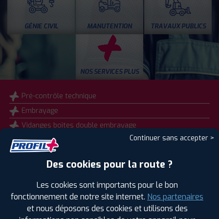
GÉNIE CIVIL
MANUTENTION
TRAVAUX PUBLICS
NOS SERVICES PLUS
Pré-contrôle technique
Embrayage
Vidanges boites double embrayage
Continuer sans accepter >
Échappement
Freinage
Des cookies pour la route ?
Amortisseurs
Vente et montage pneus Camping car
Les cookies sont importants pour le bon
fonctionnement de notre site internet.
Nos partenaires
Diagnostic électronique du véhicule
et nous déposons des cookies et utilisons des
Géométrie