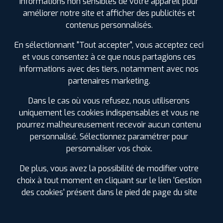
informations non sensibles de votre appareil pour
Gardiennage pneus à GOURNAY EN BRAY
améliorer notre site et afficher des publicités et
Agence labellisée run flat
contenus personnalisés.
Vidange
En sélectionnant "Tout accepter", vous acceptez ceci
Diagnostic visuel offert (33 points de contrôle)
et vous consentez à ce que nous partagions ces
informations avec des tiers, notamment avec nos
Réparation de pneus tubeless
partenaires marketing.
Remplacement de pneus
Révision garantie constructeur
Dans le cas où vous refusez, nous utiliserons
uniquement les cookies indispensables et vous ne
Activation valve électronique (TPMS)
pourrez malheureusement recevoir aucun contenu
Distribution
personnalisé. Sélectionnez paramétrer pour
Accès Camping Car et véhicules utilitaires carrossés
personnaliser vos choix.
Montage pneus à GOURNAY EN BRAY
De plus, vous avez la possibilité de modifier votre
Agence labellisée pax system
choix à tout moment en cliquant sur le lien 'Gestion
Essuie-glace
des cookies' présent dans le pied de page du site
Intervention sur système TPMS
Batterie