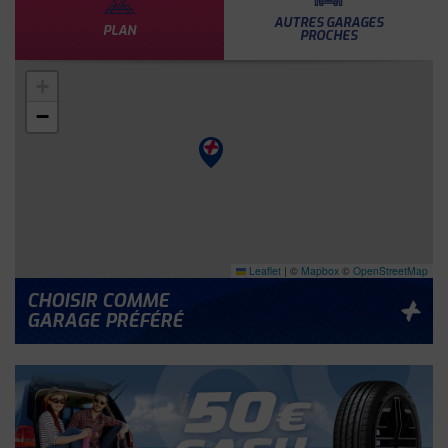
AUTRES GARAGES
PLAN
PROCHES
+
−
Leaflet
|
©
Mapbox
©
OpenStreetMap
CHOISIR COMME
GARAGE PRÉFÉRÉ