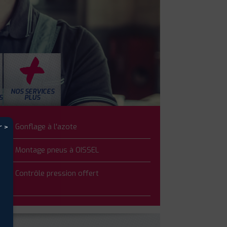
NOS SERVICES
S
PLUS
Gonflage à l'azote
r >
Montage pneus à OISSEL
Contrôle pression offert