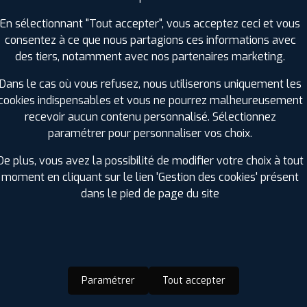
TS
En sélectionnant "Tout accepter", vous acceptez ceci et vous
consentez à ce que nous partagions ces informations avec
des tiers, notamment avec nos partenaires marketing.
Dans le cas où vous refusez, nous utiliserons uniquement les
024
cookies indispensables et vous ne pourrez malheureusement
el, disponible et facilitant sur les horaires
recevoir aucun contenu personnalisé. Sélectionnez
paramétrer pour personnaliser vos choix.
De plus, vous avez la possibilité de modifier votre choix à tout
moment en cliquant sur le lien 'Gestion des cookies' présent
dans le pied de page du site
2024
l’équipe de l’agence, qui a su remuer ciel et terre pour nous satis
 pneu éclaté. Sympathie et très grand professionnalisme. Encore me
Paramétrer
Tout accepter