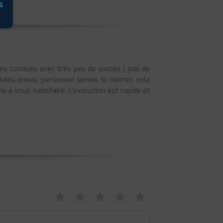
s
nes connues avec très peu de succès ( pas de
rtains pneus, personnel jamais le même), cela
e à vous satisfaire. L'exécution est rapide et
⋆
⋆
⋆
⋆
⋆