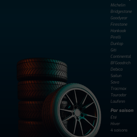
Michelin
Bridgestone
Goodyear
Firestone
Hankook
Pirelli
Dunlop
Giti
Continental
BFGoodrich
Debica
Sailun
Sava
Tracmax
Tourador
Laufenn
Par saison
Été
Hiver
4 saisons