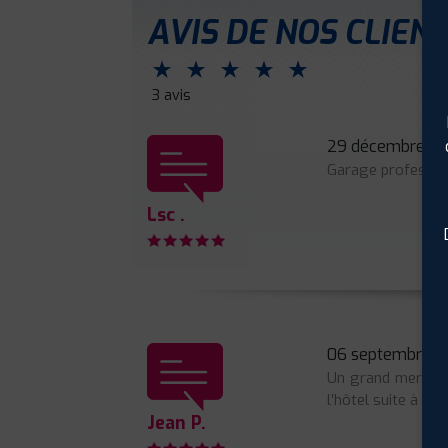
AVIS DE NOS CLIEN
⋆
⋆
⋆
⋆
⋆
3 avis
29 décembre 2
Garage professionn
Lsc .
06 septembre 
Un grand merci à 
l’hôtel suite à un
Jean P.