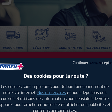
POIDS LOURD
GÉNIE CIVIL
MANUTENTION
TRAVAUX PUBLIC
Réparation de pneus à chaud
Continuer sans accepte
Remplacement de pneus
Des cookies pour la route ?
Les cookies sont importants pour le bon fonctionnement de
notre site internet.
Nos partenaires
et nous déposons des
cookies et utilisons des informations non sensibles de votre
appareil pour améliorer notre site et afficher des publicités et
contenus personnalisés.