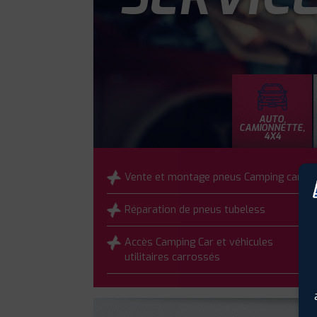
AUTO,
CAMIONNETTE,
4X4
Vente et montage pneus Camping car
Réparation de pneus tubeless
Accès Camping Car et véhicules
utilitaires carrossés