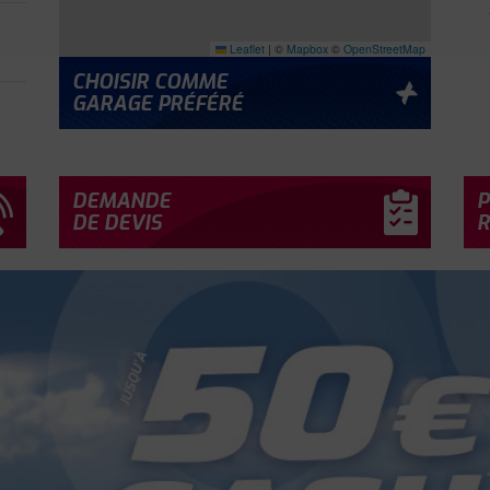
Leaflet
|
©
Mapbox
©
OpenStreetMap
CHOISIR COMME
GARAGE PRÉFÉRÉ
À
DEMANDE
P
DE DEVIS
R