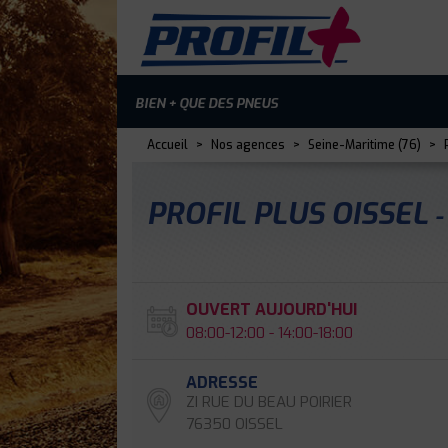
BIEN + QUE DES PNEUS
Accueil
>
Nos agences
>
Seine-Maritime (76)
>
P
PROFIL PLUS OISSEL
OUVERT AUJOURD'HUI
08:00-12:00 - 14:00-18:00
ADRESSE
ZI RUE DU BEAU POIRIER
76350 OISSEL