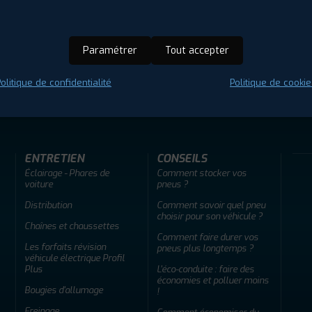
Paramétrer
Tout accepter
olitique de confidentialité
Politique de cookie
ir adherent
Offres d'emploi
FAQ
ENTRETIEN
CONSEILS
Éclairage - Phares de
Comment stocker vos
voiture
pneus ?
Distribution
Comment savoir quel pneu
choisir pour son véhicule ?
Chaînes et chaussettes
Comment faire durer vos
Les forfaits révision
pneus plus longtemps ?
véhicule électrique Profil
Plus
L'éco-conduite : faire des
économies et polluer moins
Bougies d'allumage
!
Freinage