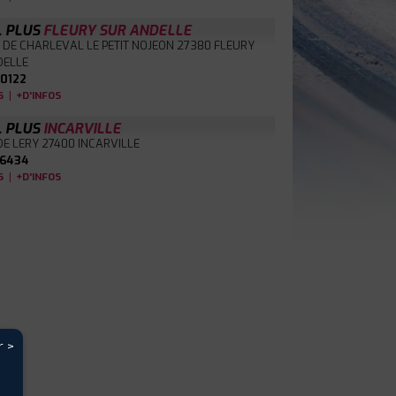
L PLUS
FLEURY SUR ANDELLE
 DE CHARLEVAL LE PETIT NOJEON
27380 FLEURY
DELLE
0122
|
S
+D'INFOS
L PLUS
INCARVILLE
DE LERY
27400 INCARVILLE
6434
|
S
+D'INFOS
r >