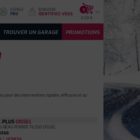
ESPACE
BONJOUR,
0
PRO
IDENTIFIEZ-VOUS
0.00 €
TROUVER UN GARAGE
PROMOTIONS
U
u pour des interventions rapides, efficaces et au
L PLUS
OISSEL
DU BEAU POIRIER
76350 OISSEL
5566
|
S
+D'INFOS