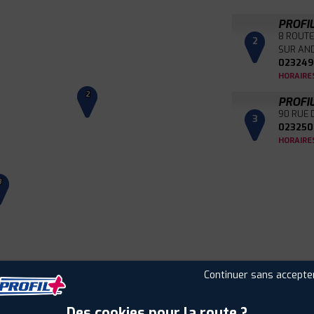
PROFI
8 ROUTE
2
SUR AN
023249
HORAIRE
2
PROFI
90 RUE 
3
023250
HORAIRE
3
Continuer sans accepte
Leaflet
|
©
Mapbox
©
OpenStreetMap
Des cookies pour la route ?