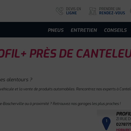
DEVIS EN
PRENDRE UN
LIGNE
RENDEZ-VOUS
PNEUS
ENTRETIEN
CONSEILS
FIL+ PRÈS DE CANTELE
es alentours ?
 véhicule et la vente de produits automobiles. Rencontrez nos experts à Cantele
e-Boscherville ou à proximité ? Retrouvez nos garages les plus proches !
PROFI
ZI RUE 
1
027877
HORAIRE