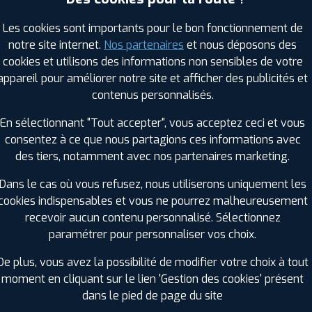
Les cookies sont importants pour le bon fonctionnement de
notre site internet.
Nos partenaires
et nous déposons des
RAGES PROFIL PLUS DANS LES VILLES À PR
cookies et utilisons des informations non sensibles de votre
appareil pour améliorer notre site et afficher des publicités et
Déville-lès-Rouen (76)
Malaunay (76)
contenus personnalisés.
Franqueville-Saint-Pierre (76)
Maromme (76)
En sélectionnant "Tout accepter", vous acceptez ceci et vous
Grand-Couronne (76)
Mont-Saint-Aignan (76)
consentez à ce que nous partagions ces informations avec
Le Grand-Quevilly (76)
Notre-Dame-de-Bondeville (76
des tiers, notamment avec nos partenaires marketing.
Le Mesnil-Esnard (76)
Oissel (76)
Le Petit-Quevilly (76)
Pavilly (76)
Dans le cas où vous refusez, nous utiliserons uniquement les
Le Trait (76)
Petit-Couronne (76)
cookies indispensables et vous ne pourrez malheureusement
recevoir aucun contenu personnalisé. Sélectionnez
GES PROFIL PLUS DANS LES DÉPARTEMENT
paramétrer pour personnaliser vos choix.
OISE (60)
EURE (27)
+ D'INFOS
+ D'INFOS
De plus, vous avez la possibilité de modifier votre choix à tout
moment en cliquant sur le lien 'Gestion des cookies' présent
dans le pied de page du site