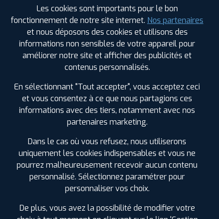
Les cookies sont importants pour le bon
fonctionnement de notre site internet.
Nos partenaires
et nous déposons des cookies et utilisons des
Leaflet
|
©
Mapbox
©
OpenStreetMap
informations non sensibles de votre appareil pour
améliorer notre site et afficher des publicités et
contenus personnalisés.
En sélectionnant "Tout accepter", vous acceptez ceci
et vous consentez à ce que nous partagions ces
informations avec des tiers, notamment avec nos
LES GARAGES PROFIL PLUS
partenaires marketing.
DANS LES VILLES À PROXIMITÉ
Dans le cas où vous refusez, nous utiliserons
uniquement les cookies indispensables et vous ne
Agen (47)
pourrez malheureusement recevoir aucun contenu
Bon-Encontre (47)
personnalisé. Sélectionnez paramétrer pour
Boé (47)
personnaliser vos choix.
Condom (32)
De plus, vous avez la possibilité de modifier votre
Fleurance (32)