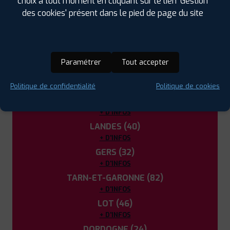
choix à tout moment en cliquant sur le lien 'Gestion
Le Passage (47)
des cookies' présent dans le pied de page du site
Marmande (47)
Tonneins (47)
LES GARAGES PROFIL PLUS
Paramétrer
Tout accepter
DANS LES DÉPARTEMENTS
VOISINS
Politique de confidentialité
Politique de cookies
GIRONDE (33)
+ D'INFOS
LANDES (40)
+ D'INFOS
GERS (32)
+ D'INFOS
TARN-ET-GARONNE (82)
+ D'INFOS
LOT (46)
+ D'INFOS
DORDOGNE (24)