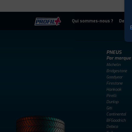
Qui sommes-nous ?
Deven
P
PNEUS
Par marque
Michelin
Bridgestone
Goodyear
Firestone
Hankook
Pirelli
Dunlop
Giti
Continental
BFGoodrich
Debica