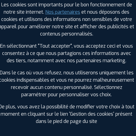
Les cookies sont importants pour le bon fonctionnement de
notre site internet.
Nos partenaires
et nous déposons des
cookies et utilisons des informations non sensibles de votre
RAGES PROFIL PLUS DANS LES VILLES À PR
appareil pour améliorer notre site et afficher des publicités et
contenus personnalisés.
Boé (47)
Nérac (47)
En sélectionnant "Tout accepter", vous acceptez ceci et vous
Fleurance (32)
Tonneins (47)
consentez à ce que nous partagions ces informations avec
Le Passage (47)
des tiers, notamment avec nos partenaires marketing.
GES PROFIL PLUS DANS LES DÉPARTEMENT
Dans le cas où vous refusez, nous utiliserons uniquement les
HAUTES-PYRÉNÉES (65)
PY
cookies indispensables et vous ne pourrez malheureusement
+ D'INFOS
recevoir aucun contenu personnalisé. Sélectionnez
LOT-ET-GARONNE (47)
paramétrer pour personnaliser vos choix.
+ D'INFOS
De plus, vous avez la possibilité de modifier votre choix à tout
moment en cliquant sur le lien 'Gestion des cookies' présent
dans le pied de page du site