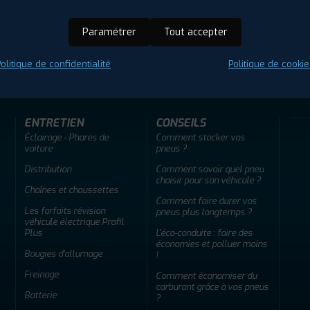
Paramétrer
Tout accepter
ir adherent
Offres d'emploi
FAQ
olitique de confidentialité
Politique de cookie
ENTRETIEN
CONSEILS
Éclairage - Phares de
Comment stocker vos
voiture
pneus ?
Distribution
Comment savoir quel pneu
choisir pour son véhicule ?
Chaînes et chaussettes
Comment faire durer vos
Les forfaits révision
pneus plus longtemps ?
véhicule électrique Profil
Plus
L'éco-conduite : faire des
économies et polluer moins
Bougies d'allumage
!
Freinage
Comment économiser du
carburant grâce à vos pneus
Batterie
?