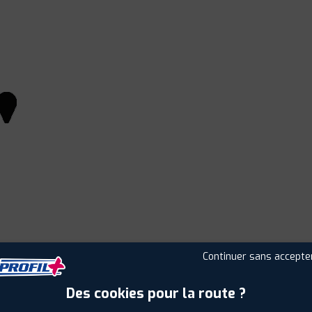
Continuer sans accepte
Leaflet
|
©
Mapbox
©
OpenStreetMap
Des cookies pour la route ?