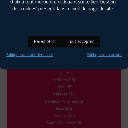
choix à tout moment en cliquant sur le lien 'Gestion
Bruz (35)
des cookies' présent dans le pied de page du site
Cesson-Sévigné (35)
Changé (53)
Chantepie (35)
Chartres-de-Bretagne (35)
Châteaubourg (35)
Paramétrer
Tout accepter
Châteaugiron (35)
Ernée (53)
Politique de confidentialité
Politique de cookies
Fougères (35)
Janzé (35)
Laval (53)
Le Rheu (35)
Liffré (35)
Melesse (35)
Noyal-sur-Vilaine (35)
Pacé (35)
Rennes (35)
Saint-Berthevin (53)