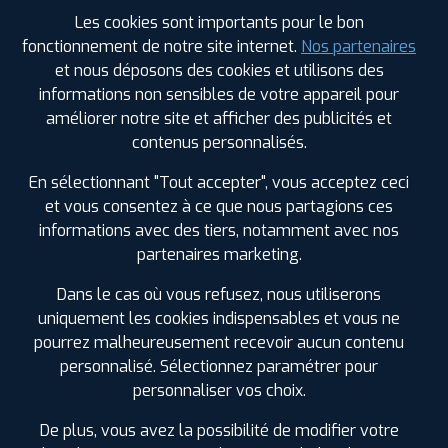
ZI ROUTE DE FOUGERE 14 AVENUE EMILE ZOLA
Les cookies sont importants pour le bon
53120 GORRON
fonctionnement de notre site internet.
Nos partenaires
0243328615
et nous déposons des cookies et utilisons des
|
HORAIRES
+D'INFOS
informations non sensibles de votre appareil pour
améliorer notre site et afficher des publicités et
3
contenus personnalisés.
En sélectionnant "Tout accepter", vous acceptez ceci
PROFIL PLUS
CHATEAUBRIANT
et vous consentez à ce que nous partagions ces
ZI ROUTE DE SAINT NAZAIRE
44110
CHATEAUBRIANT
informations avec des tiers, notamment avec nos
0240282355
partenaires marketing.
|
HORAIRES
+D'INFOS
Dans le cas où vous refusez, nous utiliserons
LES GARAGES PROFIL PLUS
uniquement les cookies indispensables et vous ne
DANS LES VILLES À PROXIMITÉ
pourrez malheureusement recevoir aucun contenu
personnalisé. Sélectionnez paramétrer pour
Acigné (35)
personnaliser vos choix.
Betton (35)
Bonchamp-lès-Laval (53)
De plus, vous avez la possibilité de modifier votre