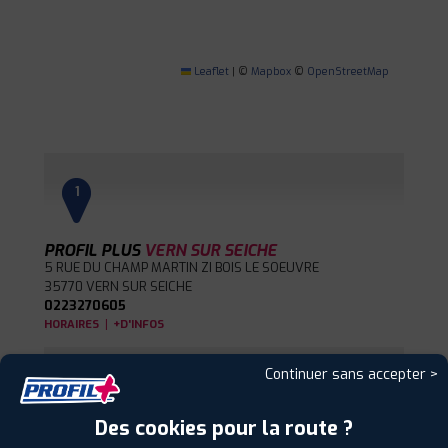
Leaflet
|
©
Mapbox
©
OpenStreetMap
1
PROFIL PLUS
VERN SUR SEICHE
5 RUE DU CHAMP MARTIN ZI BOIS LE SOEUVRE
35770 VERN SUR SEICHE
0223270605
|
HORAIRES
+D'INFOS
Continuer sans accepter >
2
Des cookies pour la route ?
PROFIL PLUS
GORRON