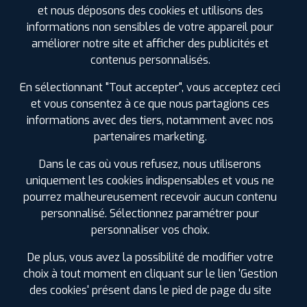
PARC D'ACTIVITES DE H/BRETAGNE RUE DENIS
et nous déposons des cookies et utilisons des
PAPIN
35290 SAINT-MEEN-LE-GRAND
informations non sensibles de votre appareil pour
0299096361
améliorer notre site et afficher des publicités et
|
HORAIRES
+D'INFOS
contenus personnalisés.
En sélectionnant "Tout accepter", vous acceptez ceci
et vous consentez à ce que nous partagions ces
informations avec des tiers, notamment avec nos
LES GARAGES PROFIL PLUS
partenaires marketing.
DANS LES VILLES À PROXIMITÉ
Dans le cas où vous refusez, nous utiliserons
uniquement les cookies indispensables et vous ne
Acigné (35)
pourrez malheureusement recevoir aucun contenu
Bain-de-Bretagne (35)
personnalisé. Sélectionnez paramétrer pour
Betton (35)
personnaliser vos choix.
Bruz (35)
Cesson-Sévigné (35)
De plus, vous avez la possibilité de modifier votre
Chantepie (35)
choix à tout moment en cliquant sur le lien 'Gestion
Chartres-de-Bretagne (35)
des cookies' présent dans le pied de page du site
Châteaubourg (35)