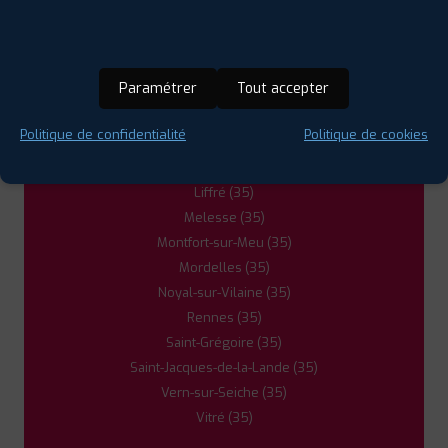
Châteaugiron (35)
Combourg (35)
Fougères (35)
Paramétrer
Tout accepter
Guer (56)
Guichen (35)
Politique de confidentialité
Politique de cookies
Janzé (35)
Le Rheu (35)
Liffré (35)
Melesse (35)
Montfort-sur-Meu (35)
Mordelles (35)
Noyal-sur-Vilaine (35)
Rennes (35)
Saint-Grégoire (35)
Saint-Jacques-de-la-Lande (35)
Vern-sur-Seiche (35)
Vitré (35)