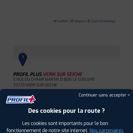
Leaflet
|
©
Mapbox
©
OpenStreetMap
1
PROFIL PLUS
VERN SUR SEICHE
5 RUE DU CHAMP MARTIN ZI BOIS LE SOEUVRE
35770 VERN SUR SEICHE
0223270605
Continuer sans accepter >
|
HORAIRES
+D'INFOS
Des cookies pour la route ?
2
Les cookies sont importants pour le bon
fonctionnement de notre site internet.
Nos partenaires
PROFIL PLUS
SAINT MEEN LE GRAND