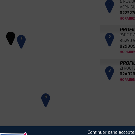
5 RUE D
1
VERN SU
022327
HORAIRE
PROFI
PARC D'
2
1
35290 
029909
HORAIRE
PROFI
ZI ROUT
3
024028
HORAIRE
3
Continuer sans accepte