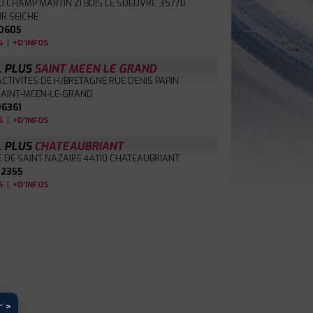
U CHAMP MARTIN ZI BOIS LE SOEUVRE
35770
R SEICHE
0605
|
S
+D'INFOS
L PLUS
SAINT MEEN LE GRAND
ACTIVITES DE H/BRETAGNE RUE DENIS PAPIN
SAINT-MEEN-LE-GRAND
6361
|
S
+D'INFOS
L PLUS
CHATEAUBRIANT
E DE SAINT NAZAIRE
44110 CHATEAUBRIANT
2355
|
S
+D'INFOS
r >