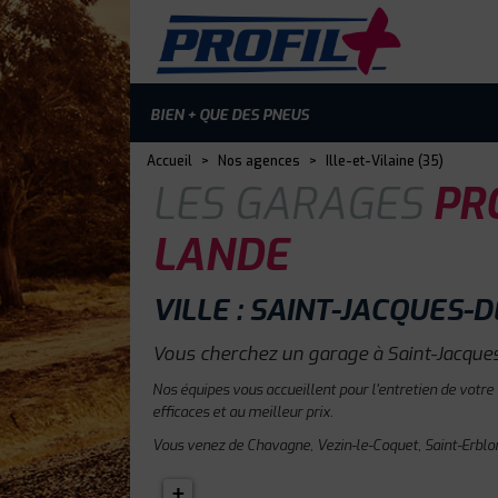
BIEN + QUE DES PNEUS
Accueil
>
Nos agences
>
Ille-et-Vilaine (35)
LES GARAGES
PRO
LANDE
VILLE : SAINT-JACQUES-
Vous cherchez un garage à Saint-Jacques
Nos équipes vous accueillent pour l'entretien de votre
efficaces et au meilleur prix.
Vous venez de Chavagne, Vezin-le-Coquet, Saint-Erblon
+