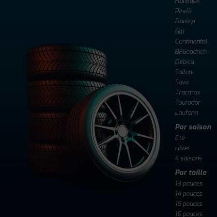
Hankook
Pirelli
Dunlop
Giti
Continental
BFGoodrich
Debica
Sailun
Sava
Tracmax
Tourador
Laufenn
Par saison
Été
Hiver
4 saisons
Par taille
13 pouces
14 pouces
15 pouces
16 pouces