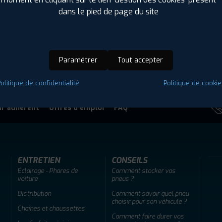
+ D'INFOS
dans le pied de page du site
Paramétrer
Tout accepter
olitique de confidentialité
Politique de cookie
ir adherent
Offres d'emploi
FAQ
ENTRETIEN
CONSEILS
Éclairage - Phares de
Comment stocker vos
voiture
pneus ?
Distribution
Comment savoir quel pneu
choisir pour son véhicule ?
Chaînes et chaussettes
Comment faire durer vos