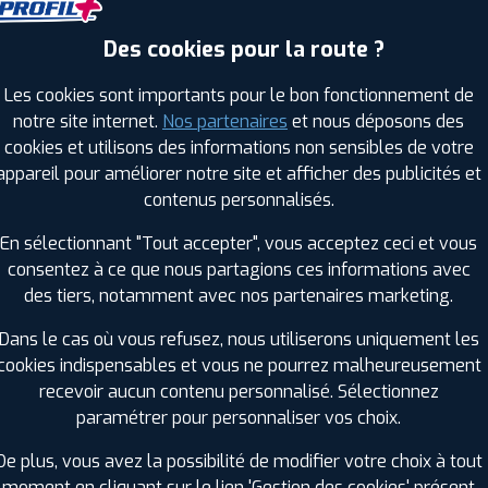
Leaflet
|
©
Mapbox
©
OpenStreetMap
Des cookies pour la route ?
Les cookies sont importants pour le bon fonctionnement de
notre site internet.
Nos partenaires
et nous déposons des
RAGES PROFIL PLUS DANS LES VILLES À PR
cookies et utilisons des informations non sensibles de votre
appareil pour améliorer notre site et afficher des publicités et
Châteaubourg (35)
Le Rheu (35)
contenus personnalisés.
Châteaubriant (44)
Liffré (35)
Châteaugiron (35)
Melesse (35)
En sélectionnant "Tout accepter", vous acceptez ceci et vous
consentez à ce que nous partagions ces informations avec
Combourg (35)
Montfort-sur-Meu (35)
des tiers, notamment avec nos partenaires marketing.
Guer (56)
Mordelles (35)
Guichen (35)
Noyal-sur-Vilaine (35)
Dans le cas où vous refusez, nous utiliserons uniquement les
Janzé (35)
Pacé (35)
cookies indispensables et vous ne pourrez malheureusement
recevoir aucun contenu personnalisé. Sélectionnez
GES PROFIL PLUS DANS LES DÉPARTEMENT
paramétrer pour personnaliser vos choix.
MAYENNE (53)
+ D'INFOS
De plus, vous avez la possibilité de modifier votre choix à tout
)
MORBIHAN (56)
moment en cliquant sur le lien 'Gestion des cookies' présent