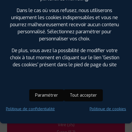
Dans le cas où vous refusez, nous utiliserons
uniquement les cookies indispensables et vous ne
LES GARAGES PROFIL PLUS
pourrez malheureusement recevoir aucun contenu
DANS LES VILLES À PROXIMITÉ
personnalisé. Sélectionnez paramétrer pour
personnaliser vos choix.
Changé (53)
De plus, vous avez la possibilité de modifier votre
Château-Gontier (53)
choix à tout moment en cliquant sur le lien 'Gestion
Ernée (53)
des cookies' présent dans le pied de page du site
Fougères (35)
Laval (53)
Mayenne (53)
Noyal-Châtillon-sur-Seiche (35)
Paramétrer
Tout accepter
Sablé-sur-Sarthe (72)
Saint-Berthevin (53)
Politique de confidentialité
Politique de cookies
Segré (49)
Thorigné-Fouillard (35)
Vitré (35)