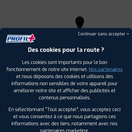
Continuer sans accepter >
Leaflet
|
©
Mapbox
©
OpenStreetMap
Des cookies pour la route ?
Les cookies sont importants pour le bon
fonctionnement de notre site internet.
Nos partenaires
et nous déposons des cookies et utilisons des
1
informations non sensibles de votre appareil pour
améliorer notre site et afficher des publicités et
PROFIL PLUS
GORRON
contenus personnalisés.
ZI ROUTE DE FOUGERE 14 AVENUE EMILE ZOLA
53120 GORRON
En sélectionnant "Tout accepter", vous acceptez ceci
0243328615
et vous consentez à ce que nous partagions ces
|
HORAIRES
+D'INFOS
informations avec des tiers, notamment avec nos
partenaires marketing.