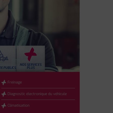
NOS SERVICES
X PUBLICS
PLUS
Freinage
Diagnostic électronique du véhicule
Climatisation