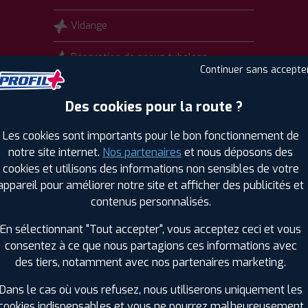
Vidange
Réparation de pneus tubeless
Continuer sans accepte
Habilitation Electrique (BOL)
Des cookies pour la route ?
Les cookies sont importants pour le bon fonctionnement de
Montage pneus à SAINT-MEEN-LE-
GRAND
notre site internet.
Nos partenaires
et nous déposons des
cookies et utilisons des informations non sensibles de votre
Intervention sur système TPMS
appareil pour améliorer notre site et afficher des publicités et
contenus personnalisés.
En sélectionnant "Tout accepter", vous acceptez ceci et vous
consentez à ce que nous partagions ces informations avec
des tiers, notamment avec nos partenaires marketing.
TS
Dans le cas où vous refusez, nous utiliserons uniquement les
cookies indispensables et vous ne pourrez malheureusement