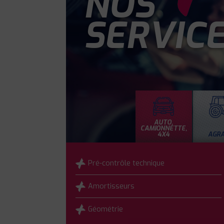
NOS
SERVIC
AUTO,
CAMIONNETTE,
4X4
AGRA
Pré-contrôle technique
Amortisseurs
Géométrie