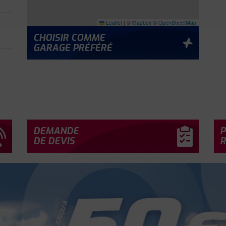
Leaflet
|
©
Mapbox
©
OpenStreetMap
CHOISIR COMME
GARAGE PRÉFÉRÉ
À
DEMANDE
P
DE DEVIS
R