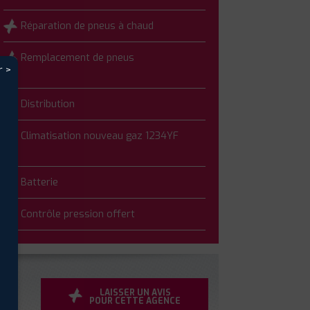
Réparation de pneus à chaud
Remplacement de pneus
r >
Distribution
Climatisation nouveau gaz 1234YF
Batterie
Contrôle pression offert
LAISSER UN AVIS
POUR CETTE AGENCE