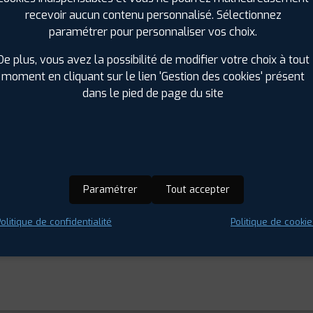
recevoir aucun contenu personnalisé. Sélectionnez
paramétrer pour personnaliser vos choix.
De plus, vous avez la possibilité de modifier votre choix à tout
moment en cliquant sur le lien 'Gestion des cookies' présent
lais courts pour les RDV. Les gens sont gentils, souriants, hum
dans le pied de page du site
Paramétrer
Tout accepter
olitique de confidentialité
Politique de cookie
'écoute du client.. Des mécanos très très compétent. Et l'accueil t
nt génial