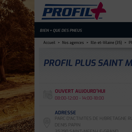
BIEN + QUE DES PNEUS
Accueil
>
Nos agences
>
Ille-et-Vilaine (35)
>
PR
PROFIL PLUS SAINT 
OUVERT AUJOURD'HUI
08:00-12:00 - 14:00-18:00
ADRESSE
PARC D'ACTIVITES DE H/BRETAGNE R
DENIS PAPIN
35290 SAINT-MEEN-LE-GRAND