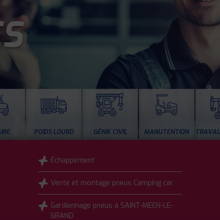
ES
IRE
POIDS LOURD
GÉNIE CIVIL
MANUTENTION
TRAVAU
Échappement
Vente et montage pneus Camping car
Gardiennage pneus à SAINT-MEEN-LE-
GRAND