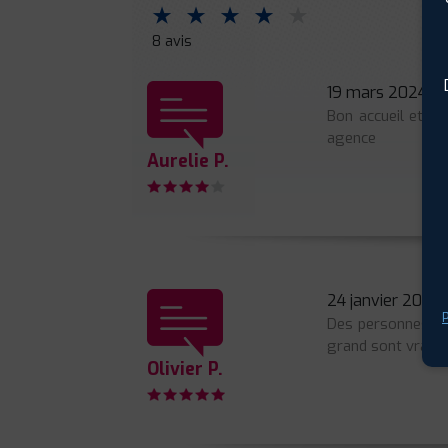
⋆
⋆
⋆
⋆
⋆
8 avis
19 mars 2024
Bon accueil et dé
agence
Aurelie P.
24 janvier 2020
P
Des personnes à l
grand sont vraime
Olivier P.