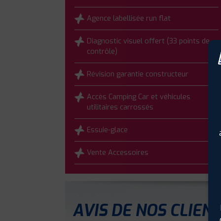
Agence labellisée run flat
Diagnostic visuel offert (33 points de
contrôle)
Révision garantie constructeur
Accès Camping Car et véhicules
utilitaires carrossés
Essuie-glace
Vente Accessoires
AVIS DE NOS CLIEN