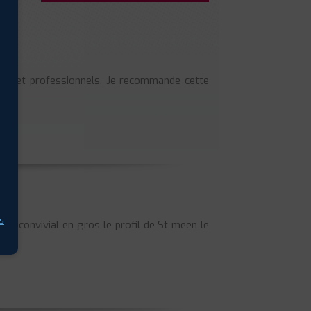
ains et professionnels. Je recommande cette
s
rès convivial en gros le profil de St meen le