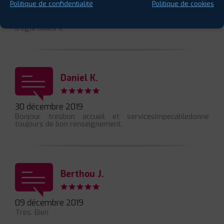
01 février 2020
Politique de confidentialité
Politique de cookies
Voilà 30 ans que mes voitures sont entretenues dans ce
garage et l'accueil, le professionnalisme du personnel n'a
d'égal ailleurs.
Daniel K.
30 décembre 2019
Bonjour tresbon accueil et servicesimpecabledonne
toujours de bon renseignement.
Berthou J.
09 décembre 2019
Très. Bien