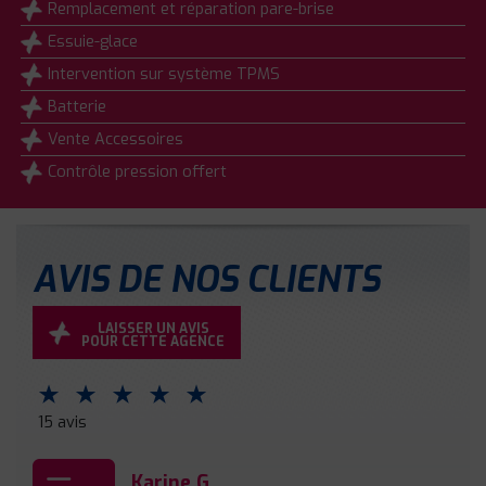
Remplacement et réparation pare-brise
Essuie-glace
Intervention sur système TPMS
Batterie
Vente Accessoires
Contrôle pression offert
AVIS DE NOS CLIENTS
LAISSER UN AVIS
POUR CETTE AGENCE
⋆
⋆
⋆
⋆
⋆
15 avis
Karine G.