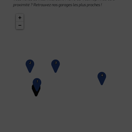
proximité ? Retrouvez nos garages les plus proches !
+
−
2
3
4
1