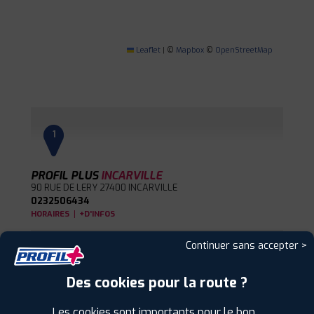
Leaflet
|
©
Mapbox
©
OpenStreetMap
1
PROFIL PLUS
INCARVILLE
90 RUE DE LERY
27400 INCARVILLE
0232506434
|
HORAIRES
+D'INFOS
Continuer sans accepter >
2
Des cookies pour la route ?
PROFIL PLUS
OISSEL
ZI RUE DU BEAU POIRIER
76350 OISSEL
Les cookies sont importants pour le bon