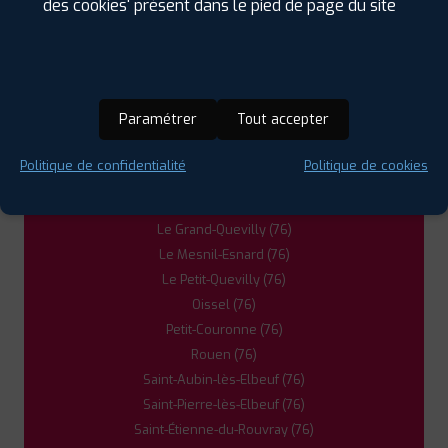
des cookies' présent dans le pied de page du site
Bonsecours (76)
Canteleu (76)
Caudebec-lès-Elbeuf (76)
Cléon (76)
Darnétal (76)
Paramétrer
Tout accepter
Elbeuf (76)
Franqueville-Saint-Pierre (76)
Politique de confidentialité
Politique de cookies
Gaillon (27)
Grand-Couronne (76)
Le Grand-Quevilly (76)
Le Mesnil-Esnard (76)
Le Petit-Quevilly (76)
Oissel (76)
Petit-Couronne (76)
Rouen (76)
Saint-Aubin-lès-Elbeuf (76)
Saint-Pierre-lès-Elbeuf (76)
Saint-Étienne-du-Rouvray (76)