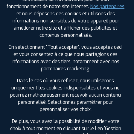
0278775566
fonctionnement de notre site internet.
Nos partenaires
|
HORAIRES
+D'INFOS
et nous déposons des cookies et utilisons des
informations non sensibles de votre appareil pour
améliorer notre site et afficher des publicités et
3
contenus personnalisés.
PROFIL PLUS
FLEURY SUR ANDELLE
En sélectionnant "Tout accepter", vous acceptez ceci
8 ROUTE DE CHARLEVAL LE PETIT NOJEON
27380
et vous consentez à ce que nous partagions ces
FLEURY SUR ANDELLE
informations avec des tiers, notamment avec nos
0232490122
|
HORAIRES
+D'INFOS
partenaires marketing.
Dans le cas où vous refusez, nous utiliserons
4
uniquement les cookies indispensables et vous ne
LES GARAGES PROFIL PLUS
pourrez malheureusement recevoir aucun contenu
DANS LES VILLES À PROXIMITÉ
personnalisé. Sélectionnez paramétrer pour
PROFIL PLUS
GISORS
4 RUE DU PRE NATIER
27140 GISORS
personnaliser vos choix.
Andelys (27)
0232276800
|
HORAIRES
+D'INFOS
Bihorel (76)
De plus, vous avez la possibilité de modifier votre
Bois-Guillaume (76)
choix à tout moment en cliquant sur le lien 'Gestion