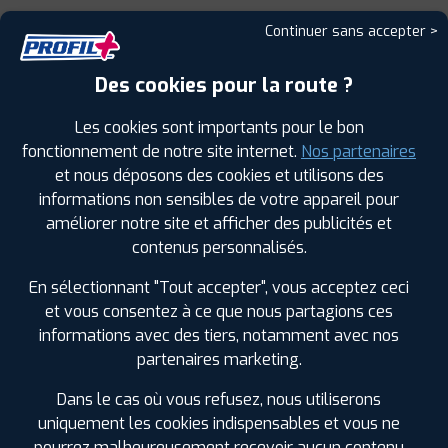
Continuer sans accepter >
Leaflet
|
©
Mapbox
©
OpenStreetMap
Des cookies pour la route ?
Les cookies sont importants pour le bon
fonctionnement de notre site internet.
Nos partenaires
et nous déposons des cookies et utilisons des
informations non sensibles de votre appareil pour
améliorer notre site et afficher des publicités et
contenus personnalisés.
LES GARAGES PROFIL PLUS
DANS LES VILLES À PROXIMITÉ
En sélectionnant "Tout accepter", vous acceptez ceci
et vous consentez à ce que nous partagions ces
Bandol (83)
informations avec des tiers, notamment avec nos
Bormes-les-Mimosas (83)
partenaires marketing.
Brignoles (83)
Dans le cas où vous refusez, nous utiliserons
Carqueiranne (83)
uniquement les cookies indispensables et vous ne
Cuers (83)
pourrez malheureusement recevoir aucun contenu