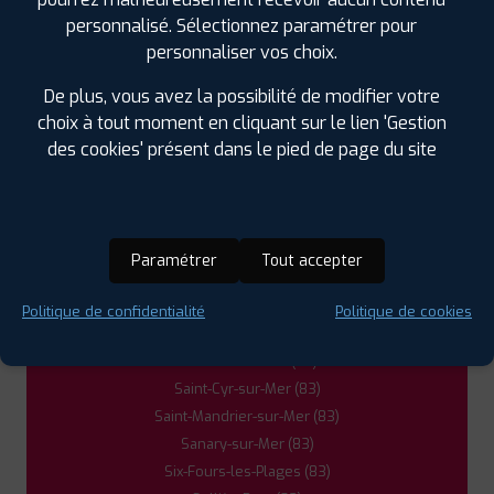
Garéoult (83)
personnalisé. Sélectionnez paramétrer pour
Gémenos (13)
personnaliser vos choix.
Hyères (83)
La Cadière-d'Azur (83)
De plus, vous avez la possibilité de modifier votre
La Crau (83)
choix à tout moment en cliquant sur le lien 'Gestion
La Farlède (83)
des cookies' présent dans le pied de page du site
La Garde (83)
La Londe-les-Maures (83)
La Seyne-sur-Mer (83)
La Valette-du-Var (83)
Paramétrer
Tout accepter
Le Beausset (83)
Le Pradet (83)
Politique de confidentialité
Politique de cookies
Ollioules (83)
Pierrefeu-du-Var (83)
Saint-Cyr-sur-Mer (83)
Saint-Mandrier-sur-Mer (83)
Sanary-sur-Mer (83)
Six-Fours-les-Plages (83)