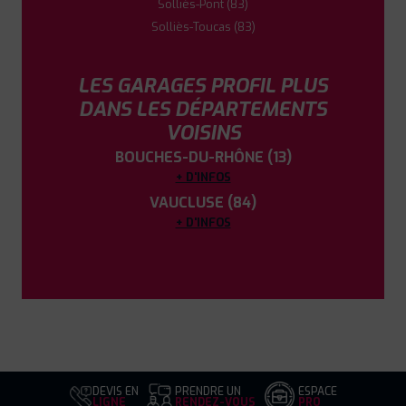
Solliès-Pont (83)
Solliès-Toucas (83)
LES GARAGES PROFIL PLUS
DANS LES DÉPARTEMENTS
VOISINS
BOUCHES-DU-RHÔNE (13)
+ D'INFOS
VAUCLUSE (84)
+ D'INFOS
DEVIS EN
PRENDRE UN
ESPACE
LIGNE
RENDEZ-VOUS
PRO