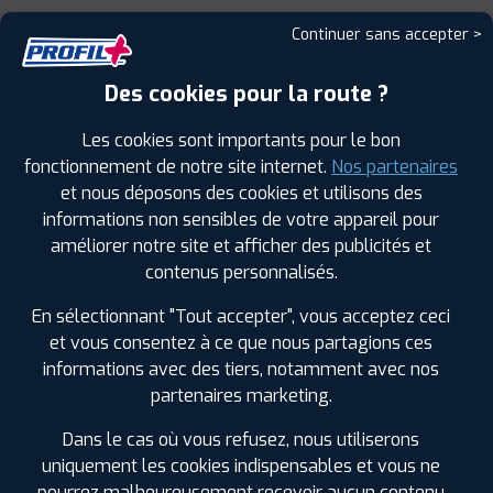
Continuer sans accepter >
Leaflet
|
©
Mapbox
©
OpenStreetMap
Des cookies pour la route ?
Les cookies sont importants pour le bon
fonctionnement de notre site internet.
Nos partenaires
et nous déposons des cookies et utilisons des
informations non sensibles de votre appareil pour
améliorer notre site et afficher des publicités et
contenus personnalisés.
LES GARAGES PROFIL PLUS
DANS LES VILLES À PROXIMITÉ
En sélectionnant "Tout accepter", vous acceptez ceci
et vous consentez à ce que nous partagions ces
Brignoles (83)
informations avec des tiers, notamment avec nos
Carqueiranne (83)
partenaires marketing.
Cuers (83)
Dans le cas où vous refusez, nous utiliserons
Garéoult (83)
uniquement les cookies indispensables et vous ne
Gémenos (13)
pourrez malheureusement recevoir aucun contenu