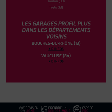
Toulon (83)
Trets (13)
LES GARAGES PROFIL PLUS
DANS LES DÉPARTEMENTS
VOISINS
BOUCHES-DU-RHÔNE (13)
+ D'INFOS
VAUCLUSE (84)
+ D'INFOS
DEVIS EN
PRENDRE UN
ESPACE
LIGNE
RENDEZ-VOUS
PRO