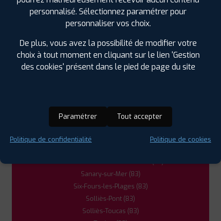
Hyères (83)
personnalisé. Sélectionnez paramétrer pour
La Cadière-d'Azur (83)
personnaliser vos choix.
La Crau (83)
La Farlède (83)
De plus, vous avez la possibilité de modifier votre
La Garde (83)
choix à tout moment en cliquant sur le lien 'Gestion
La Seyne-sur-Mer (83)
des cookies' présent dans le pied de page du site
La Valette-du-Var (83)
Le Beausset (83)
Le Pradet (83)
Ollioules (83)
Paramétrer
Tout accepter
Pierrefeu-du-Var (83)
Saint-Cyr-sur-Mer (83)
Politique de confidentialité
Politique de cookies
Saint-Mandrier-sur-Mer (83)
Saint-Maximin-la-Sainte-Baume (83)
Sanary-sur-Mer (83)
Six-Fours-les-Plages (83)
Solliès-Pont (83)
Solliès-Toucas (83)