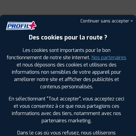
Continuer sans accepter >
Des cookies pour la route ?
Leaflet
|
©
Mapbox
©
OpenStreetMap
Les cookies sont importants pour le bon
fonctionnement de notre site internet.
Nos partenaires
et nous déposons des cookies et utilisons des
informations non sensibles de votre appareil pour
améliorer notre site et afficher des publicités et
contenus personnalisés.
LES GARAGES PROFIL PLUS
En sélectionnant "Tout accepter", vous acceptez ceci
et vous consentez à ce que nous partagions ces
DANS LES VILLES À PROXIMITÉ
informations avec des tiers, notamment avec nos
partenaires marketing.
Bandol (83)
Brignoles (83)
Dans le cas où vous refusez, nous utiliserons