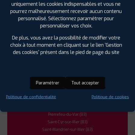
Carqueiranne (83)
uniquement les cookies indispensables et vous ne
Cuers (83)
pourrez malheureusement recevoir aucun contenu
Garéoult (83)
personnalisé. Sélectionnez paramétrer pour
Gémenos (13)
personnaliser vos choix.
Hyères (83)
De plus, vous avez la possibilité de modifier votre
La Cadière-d'Azur (83)
choix à tout moment en cliquant sur le lien 'Gestion
La Crau (83)
des cookies' présent dans le pied de page du site
La Farlède (83)
La Garde (83)
La Londe-les-Maures (83)
La Seyne-sur-Mer (83)
Paramétrer
Tout accepter
La Valette-du-Var (83)
Le Beausset (83)
Politique de confidentialité
Politique de cookies
Le Pradet (83)
Ollioules (83)
Pierrefeu-du-Var (83)
Saint-Cyr-sur-Mer (83)
Saint-Mandrier-sur-Mer (83)