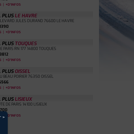
|
S
+D'INFOS
L PLUS
LE HAVRE
ULEVARD JULES DURAND
76600 LE HAVRE
1390
|
S
+D'INFOS
L PLUS
TOUQUES
E PARIS RN 177
14800 TOUQUES
8812
|
S
+D'INFOS
L PLUS
OISSEL
DU BEAU POIRIER
76350 OISSEL
5566
|
S
+D'INFOS
L PLUS
LISIEUX
TE DE PARIS
14100 LISIEUX
1700
|
S
+D'INFOS
r >