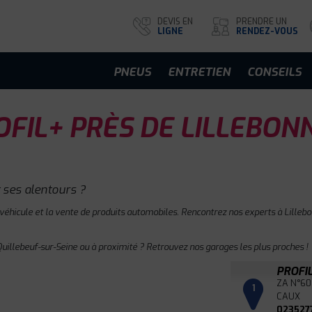
DEVIS EN
PRENDRE UN
LIGNE
RENDEZ-VOUS
PNEUS
ENTRETIEN
CONSEILS
FIL+ PRÈS DE LILLEBON
 ses alentours ?
 véhicule et la vente de produits automobiles. Rencontrez nos experts à Lillebo
Quillebeuf-sur-Seine ou à proximité ? Retrouvez nos garages les plus proches !
PROFI
ZA N°60
1
CAUX
023527