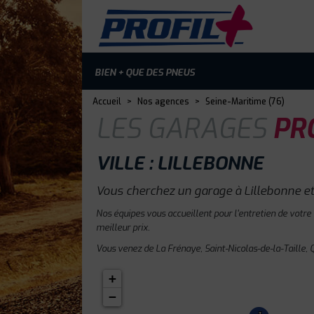
BIEN + QUE DES PNEUS
Accueil
>
Nos agences
>
Seine-Maritime (76)
LES GARAGES
PRO
VILLE : LILLEBONNE
Vous cherchez un garage à Lillebonne et
Nos équipes vous accueillent pour l'entretien de votre
meilleur prix.
Vous venez de La Frénaye, Saint-Nicolas-de-la-Taille, 
+
−