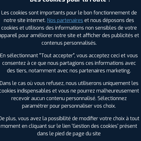
Les cookies sont importants pour le bon fonctionnement de
notre site internet.
Nos partenaires
et nous déposons des
RAGES PROFIL PLUS DANS LES VILLES À PR
cookies et utilisons des informations non sensibles de votre
appareil pour améliorer notre site et afficher des publicités et
Harfleur (76)
Maromme (76)
contenus personnalisés.
Honfleur (14)
Mont-Saint-Aignan (76)
En sélectionnant "Tout accepter", vous acceptez ceci et vous
Le Grand-Quevilly (76)
Montivilliers (76)
consentez à ce que nous partagions ces informations avec
Le Havre (76)
Notre-Dame-de-Bondeville (76
des tiers, notamment avec nos partenaires marketing.
Le Petit-Quevilly (76)
Notre-Dame-de-Gravenchon (7
Le Trait (76)
Octeville-sur-Mer (76)
Dans le cas où vous refusez, nous utiliserons uniquement les
Malaunay (76)
Pavilly (76)
cookies indispensables et vous ne pourrez malheureusement
recevoir aucun contenu personnalisé. Sélectionnez
GES PROFIL PLUS DANS LES DÉPARTEMENT
paramétrer pour personnaliser vos choix.
OISE (60)
EURE (27)
+ D'INFOS
+ D'INFOS
De plus, vous avez la possibilité de modifier votre choix à tout
moment en cliquant sur le lien 'Gestion des cookies' présent
dans le pied de page du site