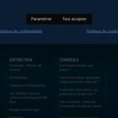
Paramétrer
Tout accepter
olitique de confidentialité
Politique de cookie
ir adherent
Offres d'emploi
FAQ
ENTRETIEN
CONSEILS
Éclairage - Phares de
Comment stocker vos
voiture
pneus ?
Distribution
Comment savoir quel pneu
choisir pour son véhicule ?
Chaînes et chaussettes
Comment faire durer vos
Les forfaits révision
pneus plus longtemps ?
véhicule électrique Profil
Plus
L'éco-conduite : faire des
économies et polluer moins
Bougies d'allumage
!
Freinage