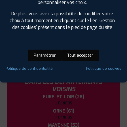
personnaliser vos choix.
Montreuil-Juigné (49)
De plus, vous avez la possibilité de modifier votre
Mûrs-Erigné (49)
choix à tout moment en cliquant sur le lien 'Gestion
Noyal-Châtillon-sur-Seiche (35)
des cookies' présent dans le pied de page du site
Ponts-de-Cé (49)
Sablé-sur-Sarthe (72)
Saint-Barthélemy-d'Anjou (49)
Sucé-sur-Erdre (44)
Paramétrer
Tout accepter
Trélazé (49)
Politique de confidentialité
Politique de cookies
LES GARAGES PROFIL PLUS
DANS LES DÉPARTEMENTS
VOISINS
EURE-ET-LOIR (28)
+ D'INFOS
ORNE (61)
+ D'INFOS
MAYENNE (53)