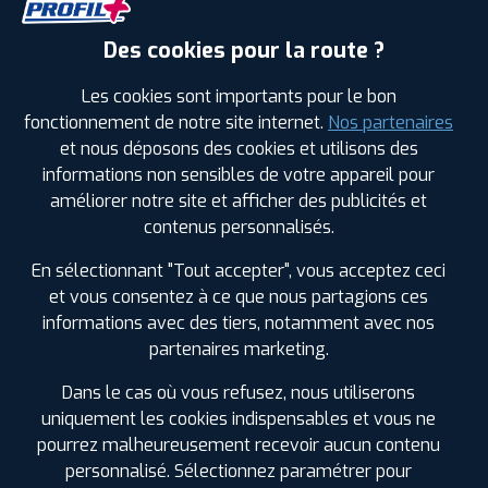
Des cookies pour la route ?
Les cookies sont importants pour le bon
Leaflet
|
©
Mapbox
©
OpenStreetMap
fonctionnement de notre site internet.
Nos partenaires
et nous déposons des cookies et utilisons des
informations non sensibles de votre appareil pour
améliorer notre site et afficher des publicités et
contenus personnalisés.
En sélectionnant "Tout accepter", vous acceptez ceci
LES GARAGES PROFIL PLUS
et vous consentez à ce que nous partagions ces
DANS LES VILLES À PROXIMITÉ
informations avec des tiers, notamment avec nos
partenaires marketing.
Angers (49)
Dans le cas où vous refusez, nous utiliserons
Avrillé (49)
uniquement les cookies indispensables et vous ne
Bouchemaine (49)
pourrez malheureusement recevoir aucun contenu
Château-Gontier (53)
personnalisé. Sélectionnez paramétrer pour
Coulaines (72)