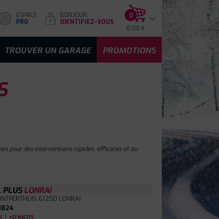
ESPACE
BONJOUR,
0
PRO
IDENTIFIEZ-VOUS
0.00 €
TROUVER UN GARAGE
PROMOTIONS
S
es pour des interventions rapides, efficaces et au
L PLUS
LONRAI
ONTPERTHUIS
61250 LONRAI
1824
|
S
+D'INFOS