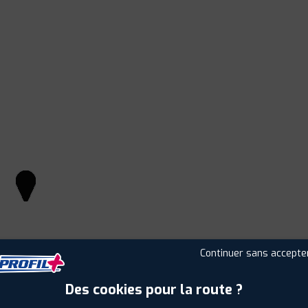
Continuer sans accepte
Leaflet
|
©
Mapbox
©
OpenStreetMap
Des cookies pour la route ?