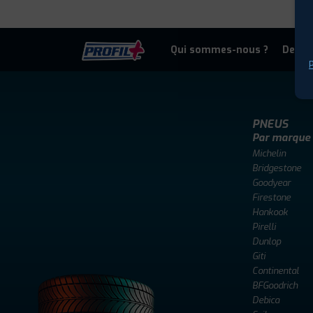
Qui sommes-nous ?
Deven
P
PNEUS
Par marque
Michelin
Bridgestone
Goodyear
Firestone
Hankook
Pirelli
Dunlop
Giti
Continental
BFGoodrich
Debica