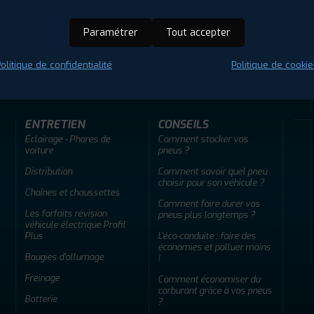
Paramétrer
Tout accepter
ir adherent
Offres d'emploi
FAQ
olitique de confidentialité
Politique de cookie
ENTRETIEN
CONSEILS
Éclairage - Phares de
Comment stocker vos
voiture
pneus ?
Distribution
Comment savoir quel pneu
choisir pour son véhicule ?
Chaînes et chaussettes
Comment faire durer vos
Les forfaits révision
pneus plus longtemps ?
véhicule électrique Profil
Plus
L'éco-conduite : faire des
économies et polluer moins
Bougies d'allumage
!
Freinage
Comment économiser du
carburant grâce à vos pneus
Batterie
?