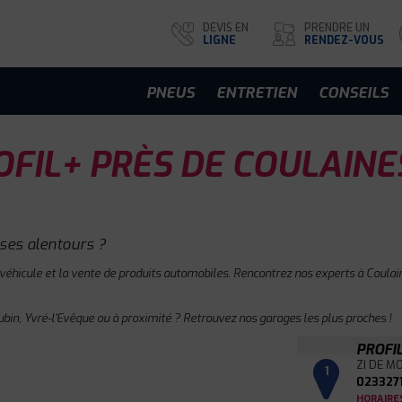
DEVIS EN
PRENDRE UN
LIGNE
RENDEZ-VOUS
PNEUS
ENTRETIEN
CONSEILS
FIL+ PRÈS DE COULAINE
ses alentours ?
 véhicule et la vente de produits automobiles. Rencontrez nos experts à Coulain
bin, Yvré-l'Evêque ou à proximité ? Retrouvez nos garages les plus proches !
PROFI
ZI DE M
1
023327
HORAIRE