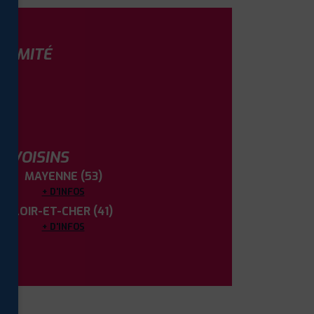
OXIMITÉ
S VOISINS
MAYENNE (53)
+ D'INFOS
LOIR-ET-CHER (41)
+ D'INFOS