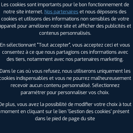
Les cookies sont importants pour le bon fonctionnement de
notre site internet.
Nos partenaires
et nous déposons des
cookies et utilisons des informations non sensibles de votre
RAGES PROFIL PLUS DANS LES VILLES À PR
appareil pour améliorer notre site et afficher des publicités et
contenus personnalisés.
Mamers (72)
Thorigné-Fouillard (35)
En sélectionnant "Tout accepter", vous acceptez ceci et vous
Noyal-Châtillon-sur-Seiche (35)
Évron (53)
consentez à ce que nous partagions ces informations avec
Sablé-sur-Sarthe (72)
des tiers, notamment avec nos partenaires marketing.
GES PROFIL PLUS DANS LES DÉPARTEMENT
Dans le cas où vous refusez, nous utiliserons uniquement les
ORNE (61)
cookies indispensables et vous ne pourrez malheureusement
+ D'INFOS
recevoir aucun contenu personnalisé. Sélectionnez
INDRE-ET-LOIRE (37)
paramétrer pour personnaliser vos choix.
+ D'INFOS
De plus, vous avez la possibilité de modifier votre choix à tout
moment en cliquant sur le lien 'Gestion des cookies' présent
dans le pied de page du site