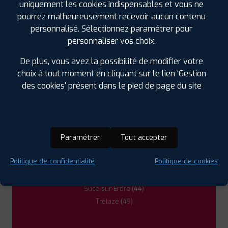
uniquement les cookies indispensables et vous ne
Angers (49)
pourrez malheureusement recevoir aucun contenu
Avrillé (49)
personnalisé. Sélectionnez paramétrer pour
Beaupréau (49)
personnaliser vos choix.
Bouchemaine (49)
De plus, vous avez la possibilité de modifier votre
Chalonnes-sur-Loire (49)
choix à tout moment en cliquant sur le lien 'Gestion
Chemillé (49)
des cookies' présent dans le pied de page du site
Château-Gontier (53)
Doué-la-Fontaine (49)
La Flèche (72)
Montreuil-Juigné (49)
Paramétrer
Tout accepter
Mûrs-Erigné (49)
Ponts-de-Cé (49)
Politique de confidentialité
Politique de cookies
Sablé-sur-Sarthe (72)
Segré (49)
Sucé-sur-Erdre (44)
Trélazé (49)