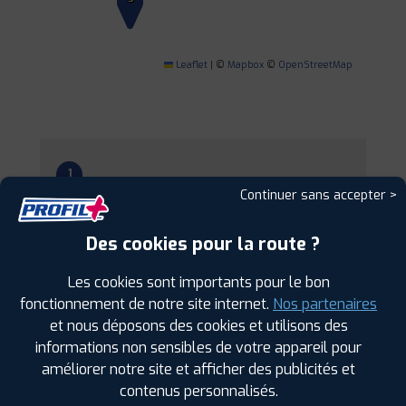
Leaflet
|
©
Mapbox
©
OpenStreetMap
1
Continuer sans accepter >
PROFIL PLUS
BELLEVILLE EN
Des cookies pour la route ?
BEAUJOLAIS
93 RUE DES COMPAGNONS
69220 BELLEVILLE
Les cookies sont importants pour le bon
EN BEAUJOLAIS
0474664109
fonctionnement de notre site internet.
Nos partenaires
|
HORAIRES
+D'INFOS
et nous déposons des cookies et utilisons des
informations non sensibles de votre appareil pour
améliorer notre site et afficher des publicités et
2
contenus personnalisés.