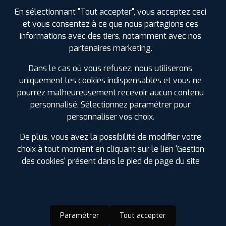
PROFIL PLUS
CHATILLON SUR
En sélectionnant "Tout accepter", vous acceptez ceci
CHALARONNE
et vous consentez à ce que nous partagions ces
23 RUE PIERRE ET MARIE CURIE
01400
informations avec des tiers, notamment avec nos
CHATILLON / CHALARONNE
partenaires marketing.
0474551300
|
HORAIRES
+D'INFOS
Dans le cas où vous refusez, nous utiliserons
uniquement les cookies indispensables et vous ne
3
pourrez malheureusement recevoir aucun contenu
personnalisé. Sélectionnez paramétrer pour
personnaliser vos choix.
PROFIL PLUS
TOURNUS
ZL GRANDE CONDEMINE
71700 TOURNUS
De plus, vous avez la possibilité de modifier votre
0385511414
choix à tout moment en cliquant sur le lien 'Gestion
|
HORAIRES
+D'INFOS
LES GARAGES PROFIL PLUS
des cookies' présent dans le pied de page du site
DANS LES VILLES À PROXIMITÉ
4
Anse (69)
Belleville (69)
PROFIL PLUS
BALANOD
Paramétrer
Tout accepter
Bourg-en-Bresse (01)
ROUTE DE SAINT AMOUR PRE VAUBIN
39160