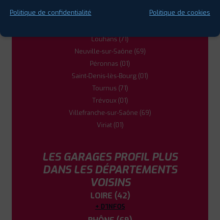
BALANOD
Charnay-lès-Mâcon (71)
0384440422
Politique de confidentialité
Politique de cookies
Gleizé (69)
|
HORAIRES
+D'INFOS
Jassans-Riottier (01)
Louhans (71)
5
Neuville-sur-Saône (69)
Péronnas (01)
Saint-Denis-lès-Bourg (01)
PROFIL PLUS
GENAY
725 RUE DES JONCHERES
69730 GENAY
Tournus (71)
0478981213
Trévoux (01)
|
HORAIRES
+D'INFOS
Villefranche-sur-Saône (69)
Viriat (01)
6
LES GARAGES PROFIL PLUS
PROFIL PLUS
LOUHANS
DANS LES DÉPARTEMENTS
73 RUE DU JURA
71500 LOUHANS
VOISINS
0385750441
|
HORAIRES
+D'INFOS
LOIRE (42)
+ D'INFOS