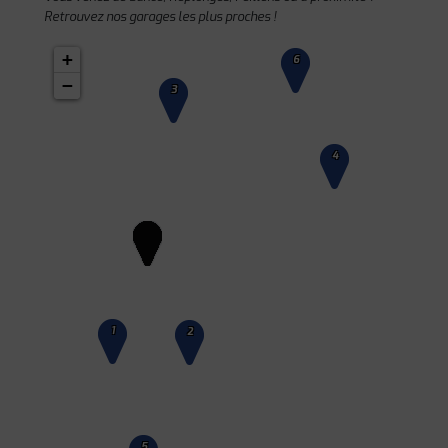
Retrouvez nos garages les plus proches !
+
6
−
3
4
1
2
5