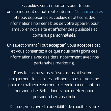
PROFIL PLUS
BALANOD
Les cookies sont importants pour le bon
ROUTE DE SAINT AMOUR PRE VAUBIN
39160
fonctionnement de notre site internet.
Nos partenaires
BALANOD
et nous déposons des cookies et utilisons des
0384440422
informations non sensibles de votre appareil pour
|
HORAIRES
+D'INFOS
améliorer notre site et afficher des publicités et
contenus personnalisés.
3
En sélectionnant "Tout accepter", vous acceptez ceci
et vous consentez à ce que nous partagions ces
PROFIL PLUS
BELLEVILLE EN
informations avec des tiers, notamment avec nos
BEAUJOLAIS
partenaires marketing.
93 RUE DES COMPAGNONS
69220 BELLEVILLE
EN BEAUJOLAIS
Dans le cas où vous refusez, nous utiliserons
0474664109
LES GARAGES PROFIL PLUS
|
HORAIRES
+D'INFOS
uniquement les cookies indispensables et vous ne
DANS LES VILLES À PROXIMITÉ
pourrez malheureusement recevoir aucun contenu
personnalisé. Sélectionnez paramétrer pour
4
Ambérieu-en-Bugey (01)
personnaliser vos choix.
Anse (69)
Belleville (69)
De plus, vous avez la possibilité de modifier votre
PROFIL PLUS
GENAY