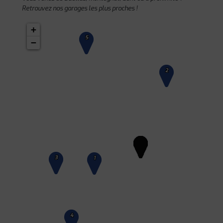
Retrouvez nos garages les plus proches !
+
5
−
2
3
1
4