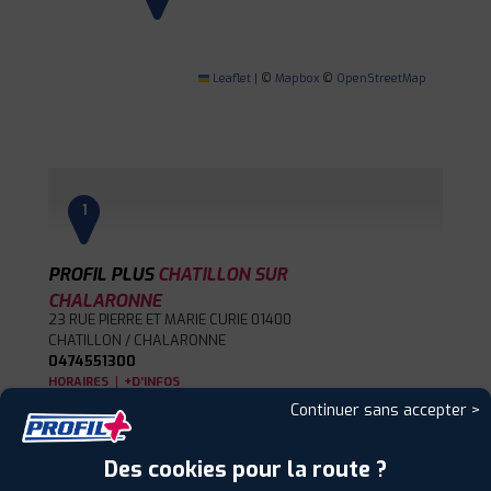
Leaflet
|
©
Mapbox
©
OpenStreetMap
1
PROFIL PLUS
CHATILLON SUR
CHALARONNE
23 RUE PIERRE ET MARIE CURIE
01400
CHATILLON / CHALARONNE
0474551300
|
HORAIRES
+D'INFOS
Continuer sans accepter >
2
Des cookies pour la route ?