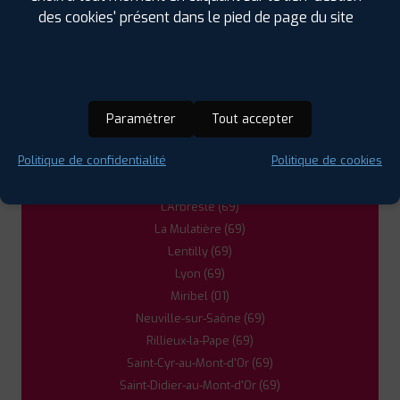
Anse (69)
des cookies' présent dans le pied de page du site
Belleville (69)
Caluire-et-Cuire (69)
Craponne (69)
Dardilly (69)
Fontaines-sur-Saône (69)
Paramétrer
Tout accepter
Francheville (69)
Politique de confidentialité
Politique de cookies
Gleizé (69)
Jassans-Riottier (01)
L'Arbresle (69)
La Mulatière (69)
Lentilly (69)
Lyon (69)
Miribel (01)
Neuville-sur-Saône (69)
Rillieux-la-Pape (69)
Saint-Cyr-au-Mont-d'Or (69)
Saint-Didier-au-Mont-d'Or (69)