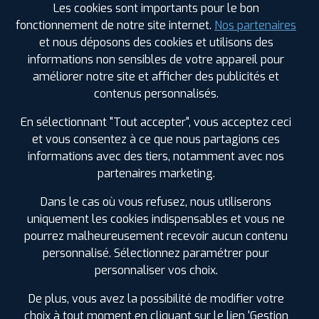
Les cookies sont importants pour le bon
fonctionnement de notre site internet.
Nos partenaires
PROFIL PLUS
BELLEVILLE EN
et nous déposons des cookies et utilisons des
BEAUJOLAIS
informations non sensibles de votre appareil pour
93 RUE DES COMPAGNONS
69220 BELLEVILLE
améliorer notre site et afficher des publicités et
EN BEAUJOLAIS
contenus personnalisés.
0474664109
|
HORAIRES
+D'INFOS
En sélectionnant "Tout accepter", vous acceptez ceci
et vous consentez à ce que nous partagions ces
3
informations avec des tiers, notamment avec nos
partenaires marketing.
PROFIL PLUS
CHATILLON SUR
Dans le cas où vous refusez, nous utiliserons
CHALARONNE
uniquement les cookies indispensables et vous ne
23 RUE PIERRE ET MARIE CURIE
01400
pourrez malheureusement recevoir aucun contenu
CHATILLON / CHALARONNE
0474551300
personnalisé. Sélectionnez paramétrer pour
|
HORAIRES
+D'INFOS
LES GARAGES PROFIL PLUS
personnaliser vos choix.
DANS LES VILLES À PROXIMITÉ
De plus, vous avez la possibilité de modifier votre
choix à tout moment en cliquant sur le lien 'Gestion