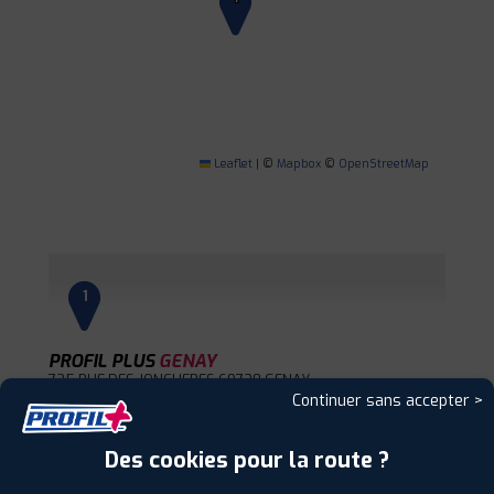
Leaflet
|
©
Mapbox
©
OpenStreetMap
1
PROFIL PLUS
GENAY
725 RUE DES JONCHERES
69730 GENAY
Continuer sans accepter >
0478981213
|
HORAIRES
+D'INFOS
Des cookies pour la route ?
2