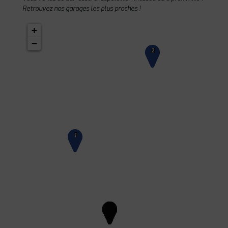
Retrouvez nos garages les plus proches !
+
−
2
1