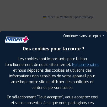
Leaflet
|
©
Mapbox
©
OpenStreetMap
Continuer sans accepter >
1
Des cookies pour la route ?
Les cookies sont importants pour le bon
PROFIL PLUS
ANGLET
11 BIS AVENUE DE L'ADOUR
64600 ANGLET
fonctionnement de notre site internet.
Nos partenaires
0559550472
et nous déposons des cookies et utilisons des
|
HORAIRES
+D'INFOS
informations non sensibles de votre appareil pour
améliorer notre site et afficher des publicités et
contenus personnalisés.
2
En sélectionnant "Tout accepter", vous acceptez ceci
PROFIL PLUS
SAINT VINCENT DE
et vous consentez à ce que nous partagions ces