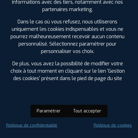
TYROSSE
informations avec des tiers, notamment avec nos
8 RUE DE CASABLANCA ZONE INDUSTRIELLE
partenaires marketing.
40230 ST VINCENT DE TYROSSE
0558770088
Dans le cas où vous refusez, nous utiliserons
|
HORAIRES
+D'INFOS
uniquement les cookies indispensables et vous ne
pourrez malheureusement recevoir aucun contenu
personnalisé. Sélectionnez paramétrer pour
personnaliser vos choix.
LES GARAGES PROFIL PLUS
De plus, vous avez la possibilité de modifier votre
DANS LES VILLES À PROXIMITÉ
choix à tout moment en cliquant sur le lien 'Gestion
des cookies' présent dans le pied de page du site
Anglet (64)
Bayonne (64)
Biarritz (64)
Bidart (64)
Paramétrer
Tout accepter
Boucau (64)
Capbreton (40)
Politique de confidentialité
Politique de cookies
Ciboure (64)
Dax (40)