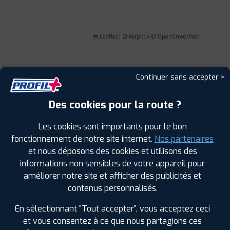
Leaflet
|
©
Mapbox
©
OpenStreetMap
Continuer sans accepter >
1
Des cookies pour la route ?
Les cookies sont importants pour le bon
PROFIL PLUS
ANGLET
11 BIS AVENUE DE L'ADOUR
64600 ANGLET
fonctionnement de notre site internet.
Nos partenaires
0559550472
et nous déposons des cookies et utilisons des
|
HORAIRES
+D'INFOS
informations non sensibles de votre appareil pour
améliorer notre site et afficher des publicités et
contenus personnalisés.
2
En sélectionnant "Tout accepter", vous acceptez ceci
PROFIL PLUS
SAINT VINCENT DE
et vous consentez à ce que nous partagions ces