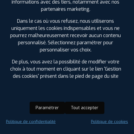
TYROSSE
informations avec des tiers, notamment avec nos
8 RUE DE CASABLANCA ZONE INDUSTRIELLE
partenaires marketing.
40230 ST VINCENT DE TYROSSE
0558770088
Dans le cas où vous refusez, nous utiliserons
|
HORAIRES
+D'INFOS
uniquement les cookies indispensables et vous ne
pourrez malheureusement recevoir aucun contenu
personnalisé. Sélectionnez paramétrer pour
personnaliser vos choix.
LES GARAGES PROFIL PLUS
De plus, vous avez la possibilité de modifier votre
DANS LES VILLES À PROXIMITÉ
choix à tout moment en cliquant sur le lien 'Gestion
des cookies' présent dans le pied de page du site
Anglet (64)
Biarritz (64)
Bidart (64)
Boucau (64)
Paramétrer
Tout accepter
Cambo-les-Bains (64)
Capbreton (40)
Politique de confidentialité
Politique de cookies
Ciboure (64)
Dax (40)