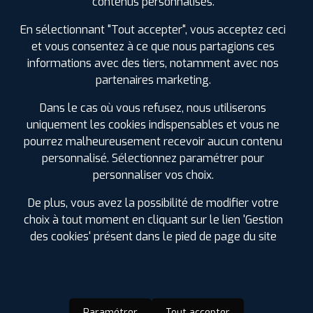
contenus personnalisés.
En sélectionnant "Tout accepter", vous acceptez ceci
2
et vous consentez à ce que nous partagions ces
informations avec des tiers, notamment avec nos
partenaires marketing.
PROFIL PLUS
ANGLET
11 BIS AVENUE DE L'ADOUR
64600 ANGLET
Dans le cas où vous refusez, nous utiliserons
0559550472
|
HORAIRES
+D'INFOS
uniquement les cookies indispensables et vous ne
pourrez malheureusement recevoir aucun contenu
personnalisé. Sélectionnez paramétrer pour
personnaliser vos choix.
LES GARAGES PROFIL PLUS
De plus, vous avez la possibilité de modifier votre
choix à tout moment en cliquant sur le lien 'Gestion
DANS LES VILLES À PROXIMITÉ
des cookies' présent dans le pied de page du site
Anglet (64)
Bayonne (64)
Biarritz (64)
Bidart (64)
Paramétrer
Tout accepter