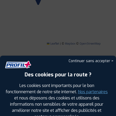
Leaflet
|
©
Mapbox
©
OpenStreetMap
Continuer sans accepter >
Des cookies pour la route ?
1
Les cookies sont importants pour le bon
PROFIL PLUS
SAINT VINCENT DE
fonctionnement de notre site internet.
Nos partenaires
TYROSSE
et nous déposons des cookies et utilisons des
8 RUE DE CASABLANCA ZONE INDUSTRIELLE
informations non sensibles de votre appareil pour
40230 ST VINCENT DE TYROSSE
améliorer notre site et afficher des publicités et
0558770088
|
HORAIRES
+D'INFOS