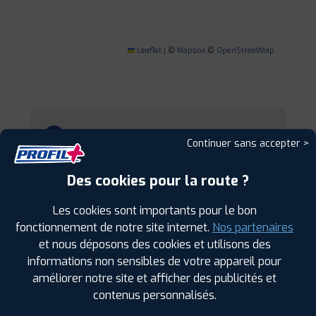
Leaflet
|
©
Mapbox
©
OpenStreetMap
1
Continuer sans accepter >
PROFIL PLUS
METZ
Des cookies pour la route ?
20 RUE DES DRAPIERS
57070 METZ
0387760671
Les cookies sont importants pour le bon
|
HORAIRES
+D'INFOS
fonctionnement de notre site internet.
Nos partenaires
et nous déposons des cookies et utilisons des
2
informations non sensibles de votre appareil pour
améliorer notre site et afficher des publicités et
contenus personnalisés.
PROFIL PLUS
LOUVIGNY
24 RUE DE CHEGNY
57420 LOUVIGNY