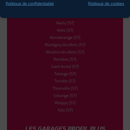
Hombourg-Haut (57)
Politique de confidentialité
Politique de cookies
Maizières-lès-Metz (57)
Marange-Silvange (57)
Marly (57)
Metz (57)
Mondelange (57)
Montigny-lès-Metz (57)
Moulins-lès-Metz (57)
Rombas (57)
Saint-Avold (57)
Talange (57)
Terville (57)
Thionville (57)
Uckange (57)
Woippy (57)
Yutz (57)
LES GARAGES PROFIL PLUS