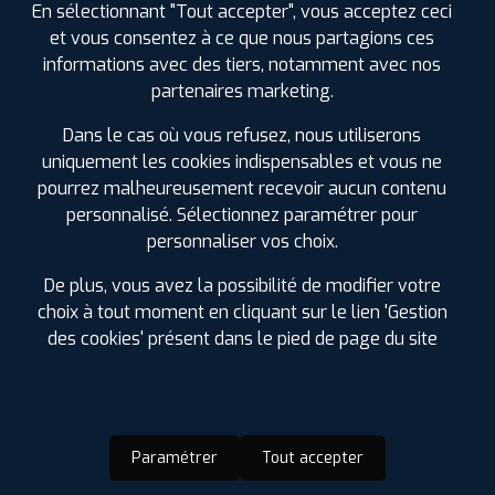
En sélectionnant "Tout accepter", vous acceptez ceci
0387529292
|
et vous consentez à ce que nous partagions ces
HORAIRES
+D'INFOS
informations avec des tiers, notamment avec nos
partenaires marketing.
Dans le cas où vous refusez, nous utiliserons
uniquement les cookies indispensables et vous ne
LES GARAGES PROFIL PLUS
pourrez malheureusement recevoir aucun contenu
DANS LES VILLES À PROXIMITÉ
personnalisé. Sélectionnez paramétrer pour
personnaliser vos choix.
Amnéville (57)
Creutzwald (57)
De plus, vous avez la possibilité de modifier votre
Fameck (57)
choix à tout moment en cliquant sur le lien 'Gestion
Faulquemont (57)
des cookies' présent dans le pied de page du site
Florange (57)
Freyming-Merlebach (57)
Guénange (57)
Hagondange (57)
Paramétrer
Tout accepter
Hettange-Grande (57)