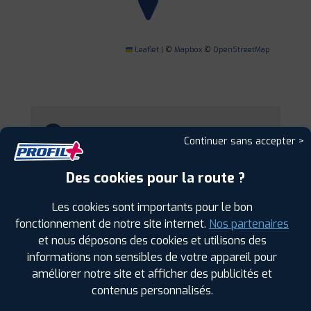
Leaflet
|
©
Mapbox
©
OpenStreetMap
1
Continuer sans accepter >
PROFIL PLUS
METZ
Des cookies pour la route ?
20 RUE DES DRAPIERS
57070 METZ
0387760671
Les cookies sont importants pour le bon
|
HORAIRES
+D'INFOS
fonctionnement de notre site internet.
Nos partenaires
et nous déposons des cookies et utilisons des
2
informations non sensibles de votre appareil pour
améliorer notre site et afficher des publicités et
contenus personnalisés.
PROFIL PLUS
LOUVIGNY
24 RUE DE CHEGNY
57420 LOUVIGNY