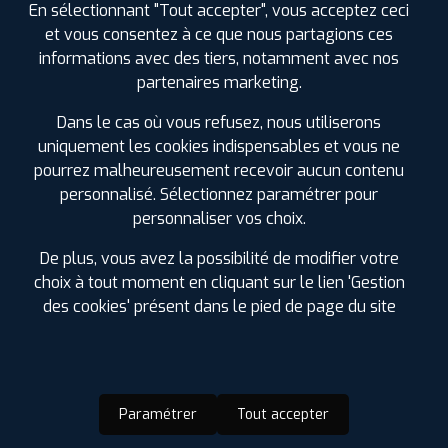
En sélectionnant "Tout accepter", vous acceptez ceci
0387529292
|
et vous consentez à ce que nous partagions ces
HORAIRES
+D'INFOS
informations avec des tiers, notamment avec nos
partenaires marketing.
Dans le cas où vous refusez, nous utiliserons
uniquement les cookies indispensables et vous ne
LES GARAGES PROFIL PLUS
pourrez malheureusement recevoir aucun contenu
DANS LES VILLES À PROXIMITÉ
personnalisé. Sélectionnez paramétrer pour
personnaliser vos choix.
Algrange (57)
Amnéville (57)
De plus, vous avez la possibilité de modifier votre
Briey (54)
choix à tout moment en cliquant sur le lien 'Gestion
Fameck (57)
des cookies' présent dans le pied de page du site
Florange (57)
Guénange (57)
Hagondange (57)
Hayange (57)
Paramétrer
Tout accepter
Hettange-Grande (57)