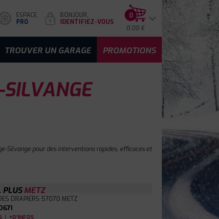
ESPACE
BONJOUR,
0
PRO
IDENTIFIEZ-VOUS
0.00 €
TROUVER UN GARAGE
PROMOTIONS
-SILVANGE
e-Silvange pour des interventions rapides, efficaces et
L PLUS
METZ
DES DRAPIERS
57070 METZ
0671
|
S
+D'INFOS