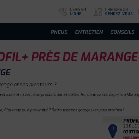
DEVIS EN
PRENDRE UN
LIGNE
RENDEZ-VOUS
PNEUS
ENTRETIEN
CONSEILS
FIL+ PRÈS DE MARANGE
NGE
ange et ses alentours ?
 véhicule et la vente de produits automobiles. Rencontrez nos experts à Marang
e, Clouange ou à proximité ? Retrouvez nos garages les plus proches !
PROFI
20 RUE 
1
038776
HORAIRE