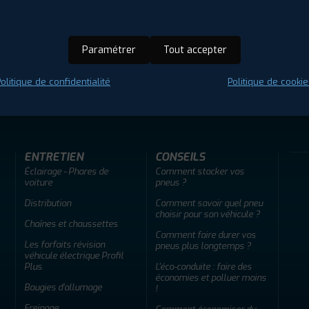
Paramétrer
Tout accepter
olitique de confidentialité
Politique de cookie
ir adherent
Offres d'emploi
FAQ
ENTRETIEN
CONSEILS
Éclairage - Phares de
Comment stocker vos
voiture
pneus ?
Distribution
Comment savoir quel pneu
choisir pour son véhicule ?
Chaînes et chaussettes
Comment faire durer vos
Les forfaits révision
pneus plus longtemps ?
véhicule électrique Profil
Plus
L'éco-conduite : faire des
économies et polluer moins
Bougies d'allumage
!
Freinage