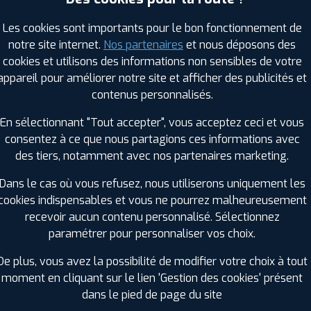
Les cookies sont importants pour le bon fonctionnement de
notre site internet.
Nos partenaires
et nous déposons des
RAGES PROFIL PLUS DANS LES VILLES À PR
cookies et utilisons des informations non sensibles de votre
appareil pour améliorer notre site et afficher des publicités et
Hayange (57)
Mondelange (57)
contenus personnalisés.
Homécourt (54)
Montigny-lès-Metz (57)
En sélectionnant "Tout accepter", vous acceptez ceci et vous
Jarny (54)
Moulins-lès-Metz (57)
consentez à ce que nous partagions ces informations avec
Jœœuf (54)
Moyeuvre-Grande (57)
des tiers, notamment avec nos partenaires marketing.
Maizières-lès-Metz (57)
Rombas (57)
Marly (57)
Talange (57)
Dans le cas où vous refusez, nous utiliserons uniquement les
Metz (57)
Terville (57)
cookies indispensables et vous ne pourrez malheureusement
recevoir aucun contenu personnalisé. Sélectionnez
GES PROFIL PLUS DANS LES DÉPARTEMENT
paramétrer pour personnaliser vos choix.
VOSGES (88)
MEURTHE-ET-MOSELLE
+ D'INFOS
+ D'INFOS
De plus, vous avez la possibilité de modifier votre choix à tout
moment en cliquant sur le lien 'Gestion des cookies' présent
dans le pied de page du site