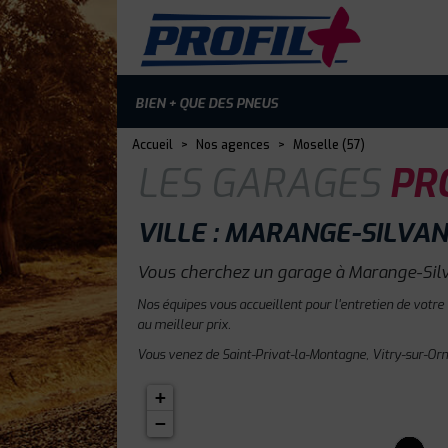
BIEN + QUE DES PNEUS
Accueil
>
Nos agences
>
Moselle (57)
LES GARAGES
PRO
VILLE : MARANGE-SILVA
Vous cherchez un garage à Marange-Silv
Nos équipes vous accueillent pour l'entretien de votre
au meilleur prix.
Vous venez de Saint-Privat-la-Montagne, Vitry-sur-Orn
+
−