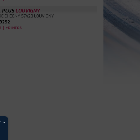
L PLUS
LOUVIGNY
DE CHEGNY
57420 LOUVIGNY
9292
|
S
+D'INFOS
r >