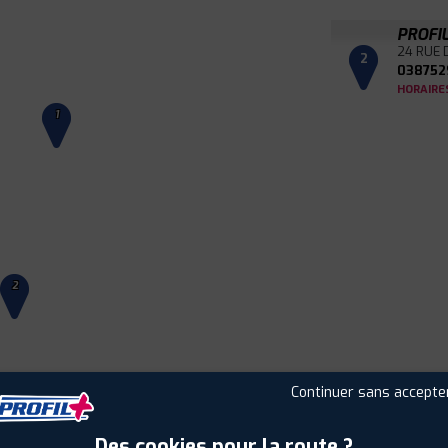
PROFI
24 RUE 
2
038752
HORAIRE
1
2
Continuer sans accepte
Leaflet
|
©
Mapbox
©
OpenStreetMap
Des cookies pour la route ?