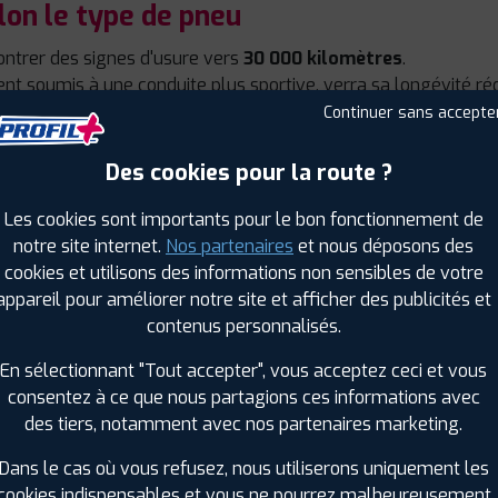
on le type de pneu
trer des signes d'usure vers
30 000 kilomètres
.
t soumis à une conduite plus sportive, verra sa longévité r
Continuer sans accepte
Des cookies pour la route ?
la durée de vie des pneus
Les cookies sont importants pour le bon fonctionnement de
es, nos experts recommandent de suivre de près l’état de la
notre site internet.
Nos partenaires
et nous déposons des
ment faire durer vos pneus plus longtemps ?
». Vous pouve
cookies et utilisons des informations non sensibles de votre
c détaillé et des recommandations personnalisées.
appareil pour améliorer notre site et afficher des publicités et
contenus personnalisés.
En sélectionnant "Tout accepter", vous acceptez ceci et vous
consentez à ce que nous partagions ces informations avec
des tiers, notamment avec nos partenaires marketing.
VANT DE CHANGER SES PNEUS ?
Dans le cas où vous refusez, nous utiliserons uniquement les
cookies indispensables et vous ne pourrez malheureusement