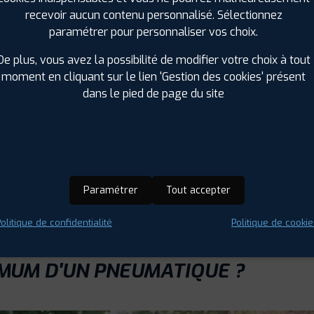
arcourir avec des pneus ?
recevoir aucun contenu personnalisé. Sélectionnez
placement préventif
dès 40 000 km en moyenne, même si ce s
paramétrer pour personnaliser vos choix.
vère indispensable car les démarrages brusques et les virages 
De plus, vous avez la possibilité de modifier votre choix à tout
minimale de 1,6 mm pour les sculptures de vos pneus.
moment en cliquant sur le lien 'Gestion des cookies' présent
utes influencent directement ce kilométrage. Sur des routes 
dans le pied de page du site
mensuelle permet d'anticiper le changement et garantit votre 
DEMANDE DE DEVIS
PRENDRE RENDEZ-VO
Paramétrer
Tout accepter
olitique de confidentialité
Politique de cookie
IMUM D'UN PNEUMATIQUE ?