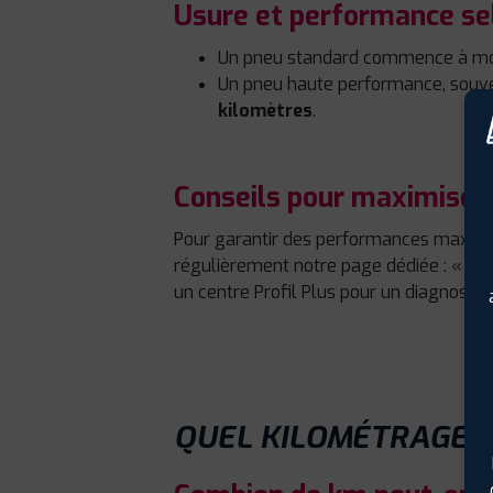
Usure et performance sel
Un pneu standard commence à mon
Un pneu haute performance, souven
kilomètres
.
Conseils pour maximiser 
Pour garantir des performances maximal
régulièrement notre page dédiée : «
Com
un centre Profil Plus pour un diagnosti
QUEL KILOMÉTRAGE A