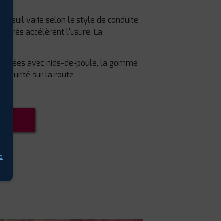
euil varie selon le style de conduite
serrés accélèrent l'usure. La
dégradées avec nids-de-poule, la gomme
sécurité sur la route.
US
s