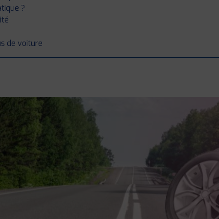
tique ?
ité
us de voiture