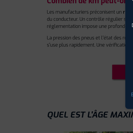
Combien de km peut-on p
Les manufacturiers préconisent un
rem
du conducteur. Un contrôle régulier s'a
réglementation impose une profondeur 
La pression des pneus et l'état des ro
s'use plus rapidement. Une vérification 
P
QUEL EST L'ÂGE MAX