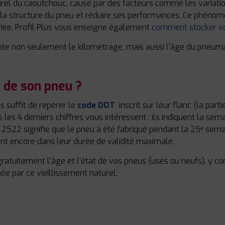
turel du caoutchouc, causé par des facteurs comme les variat
er la structure du pneu et réduire ses performances. Ce phé
riée, Profil Plus vous enseigne également
comment stocker v
mpte non seulement le kilométrage, mais aussi l’âge du pneuma
 de son pneu ?
s suffit de repérer le
code DOT
inscrit sur leur flanc (la par
s les 4 derniers chiffres vous intéressent : ils indiquent la sem
2522 signifie que le pneu a été fabriqué pendant la 25ᵉ sema
sont encore dans leur durée de validité maximale.
gratuitement l'âge et l'état de vos pneus (usés ou neufs), y co
ée par ce vieillissement naturel.