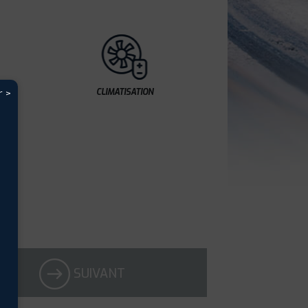
CLIMATISATION
r >
SUIVANT