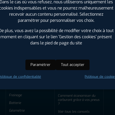
Dans le cas où vous refusez, nous utiliserons uniquement les
cookies indispensables et vous ne pourrez malheureusement
ir adherent
Offres d'emploi
FAQ
recevoir aucun contenu personnalisé. Sélectionnez
paramétrer pour personnaliser vos choix.
De plus, vous avez la possibilité de modifier votre choix à tout
moment en cliquant sur le lien 'Gestion des cookies' présent
ENTRETIEN
CONSEILS
dans le pied de page du site
Éclairage - Phares de
Comment stocker vos
voiture
pneus ?
Distribution
Comment savoir quel pneu
choisir pour son véhicule ?
Chaînes et chaussettes
Paramétrer
Tout accepter
Comment faire durer vos
Les forfaits révision
pneus plus longtemps ?
véhicule électrique Profil
olitique de confidentialité
Politique de cookie
Plus
L'éco-conduite : faire des
économies et polluer moins
Bougies d'allumage
!
Freinage
Comment économiser du
carburant grâce à vos pneus
Batterie
?
Géométrie
Voir tous les conseils