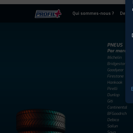
Qui sommes-nous ?
Deven
PNEUS
Par marque
Michelin
Bridgestone
Goodyear
Firestone
Hankook
Pirelli
P
Dunlop
Giti
Continental
BFGoodrich
Debica
Sailun
Sava