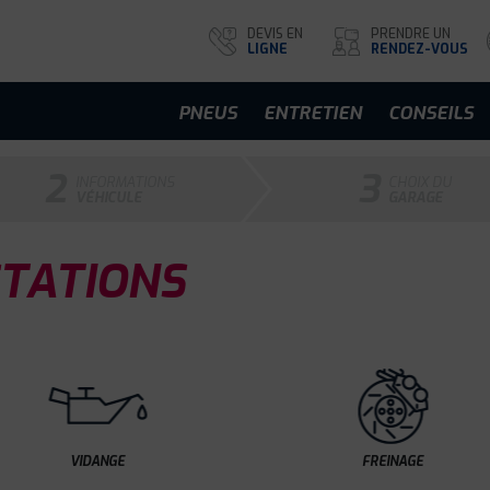
DEVIS EN
PRENDRE UN
LIGNE
RENDEZ-VOUS
PNEUS
ENTRETIEN
CONSEILS
2
3
INFORMATIONS
CHOIX DU
VÉHICULE
GARAGE
TATIONS
VIDANGE
FREINAGE