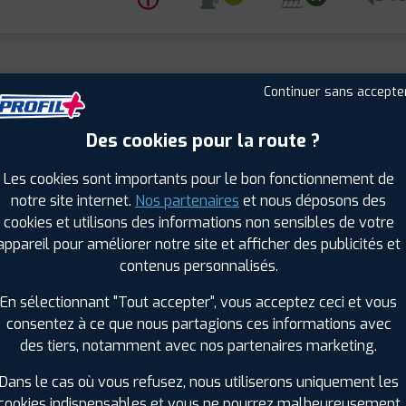
ⓘ
SEAS AS2
4 Saisons
Continuer sans accepte
 R 17 94Y
 : 6932877152770
Des cookies pour la route ?
ⓘ
B
C
A
72
Les cookies sont importants pour le bon fonctionnement de
notre site internet.
Nos partenaires
et nous déposons des
cookies et utilisons des informations non sensibles de votre
appareil pour améliorer notre site et afficher des publicités et
UN
contenus personnalisés.
EZZO ZSR2
Été
 R 17 84Y
En sélectionnant "Tout accepter", vous acceptez ceci et vous
 : 6922250425102
ⓘ
consentez à ce que nous partagions ces informations avec
A
C
A
6
des tiers, notamment avec nos partenaires marketing.
Dans le cas où vous refusez, nous utiliserons uniquement les
cookies indispensables et vous ne pourrez malheureusement