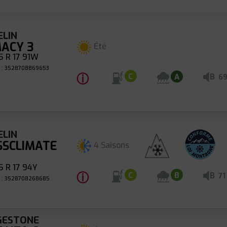
ELIN
MACY 3
Été
 R 17 91W
 : 3528708869653
ⓘ
B
C
A
6
ELIN
SSCLIMATE
4 Saisons
 R 17 94Y
ⓘ
B
C
B
71
 : 3528708268685
GESTONE