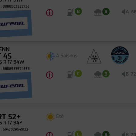
 : 8808563622736
ⓘ
A
B
A
6
ENN
T 4S
4 Saisons
5 R 17 94W
 : 8808563524658
ⓘ
B
C
B
72
RT S2+
Été
 R 17 94Y
 : 6943829541832
B
C
A
7