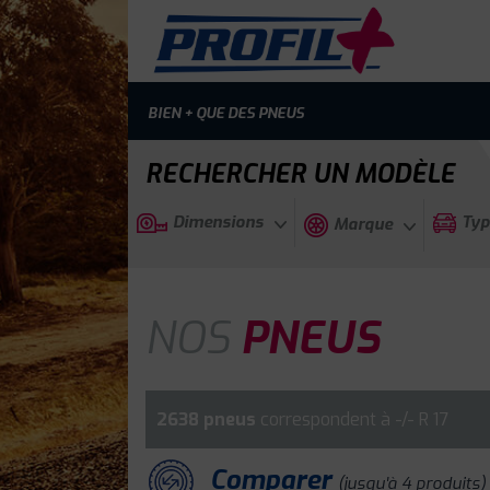
BIEN + QUE DES PNEUS
RECHERCHER UN MODÈLE
Dimensions
Typ
Marque
NOS
PNEUS
2638 pneus
correspondent à -/- R 17
Comparer
(jusqu'à 4 produits)