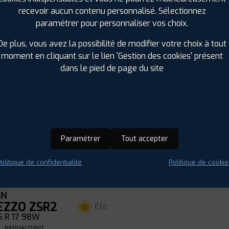
UN
EZZO 4SEA
recevoir aucun contenu personnalisé. Sélectionnez
4 Saisons
paramétrer pour personnaliser vos choix.
5 R 17 95W
ⓘ
B
B
B
De plus, vous avez la possibilité de modifier votre choix à tout
72
 : 6959655486155
moment en cliquant sur le lien 'Gestion des cookies' présent
dans le pied de page du site
CMAX
IVILO TX3
Été
0 R 17 84W
 : 6956647620511
ⓘ
A
C
B
6
Paramétrer
Tout accepter
olitique de confidentialité
Politique de cookie
UN
EZZO ZSR2
Été
5 R 17 98W
 : 8935341213517