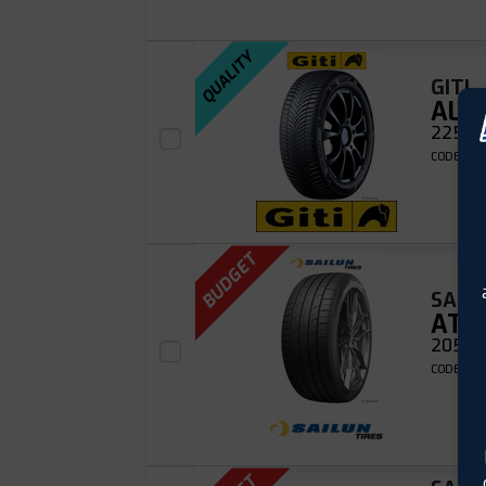
QUALITY
GITI
ALL
225/45
CODE EAN
BUDGET
SAIL
ATR
205/40
CODE EAN