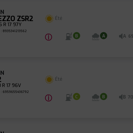
UN
EZZO ZSR2
Été
 R 17 97Y
 : 8935341213562
ⓘ
A
B
A
6
UN
2
Été
 R 17 96V
 : 6959655436792
ⓘ
B
C
B
7