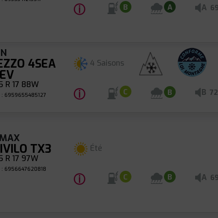
ⓘ
A
B
A
6
UN
EZZO 4SEA
4 Saisons
 EV
5 R 17 88W
ⓘ
B
C
B
72
 : 6959655485127
CMAX
IVILO TX3
Été
5 R 17 97W
 : 6956647620818
ⓘ
A
C
B
6