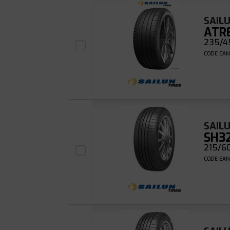
SAIL
ATR
235/45
CODE EAN
SAIL
SH3
215/60
CODE EAN