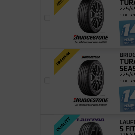
TUR
225/45
CODE EAN 
PREMIUM
BRID
TUR
SEA
225/45
CODE EAN
QUALITY
LAUF
S FI
225/45