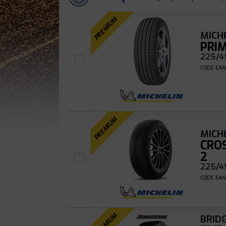
PREMIUM
MICH
PRI
225/45
CODE EAN
PREMIUM
MICH
CRO
2
225/45
CODE EAN
PREMIUM
BRID