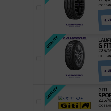
CODE EAN
QUALITY
LAUF
G FI
225/4
CODE EAN
QUALITY
GITI
SPO
225/45
CODE EAN