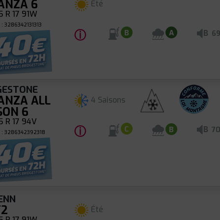
ANZA 6
Été
 R 17 91W
: 3286342131313
ⓘ
B
B
A
6
GESTONE
ANZA ALL
4 Saisons
SON 6
 R 17 94V
ⓘ
B
C
B
7
 : 3286342392318
ENN
T2
Été
 R 17 91W