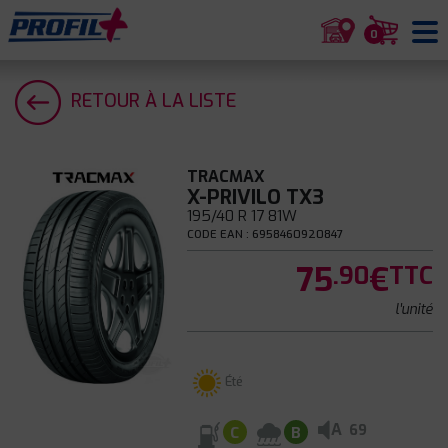
0
RETOUR À LA LISTE
TRACMAX
X-PRIVILO TX3
195/40 R 17 81W
CODE EAN : 6958460920847
75
€
.90
TTC
l'unité
Été
A
69
C
B