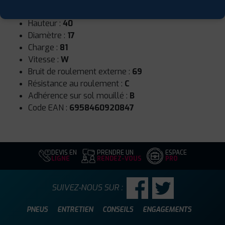
Largeur :
195
Hauteur :
40
Diamètre :
17
Charge :
81
Vitesse :
W
Bruit de roulement externe :
69
Résistance au roulement :
C
Adhérence sur sol mouillé :
B
Code EAN :
6958460920847
DEVIS EN
PRENDRE UN
ESPACE
LIGNE
RENDEZ-VOUS
PRO
SUIVEZ-NOUS SUR :
PNEUS
ENTRETIEN
CONSEILS
ENGAGEMENTS