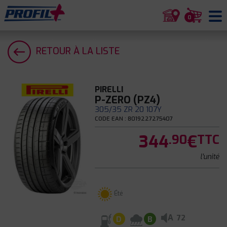
0
RETOUR À LA LISTE
PIRELLI
P-ZERO (PZ4)
305/35 ZR 20 107Y
CODE EAN : 8019227275407
344
€
.90
TTC
l'unité
Été
A
72
D
B