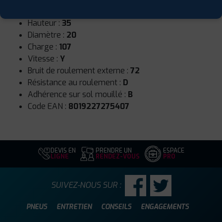
Largeur :
305
Hauteur :
35
Diamètre :
20
Charge :
107
Vitesse :
Y
Bruit de roulement externe :
72
Résistance au roulement :
D
Adhérence sur sol mouillé :
B
Code EAN :
8019227275407
DEVIS EN
PRENDRE UN
ESPACE
LIGNE
RENDEZ-VOUS
PRO
SUIVEZ-NOUS SUR :
PNEUS
ENTRETIEN
CONSEILS
ENGAGEMENTS