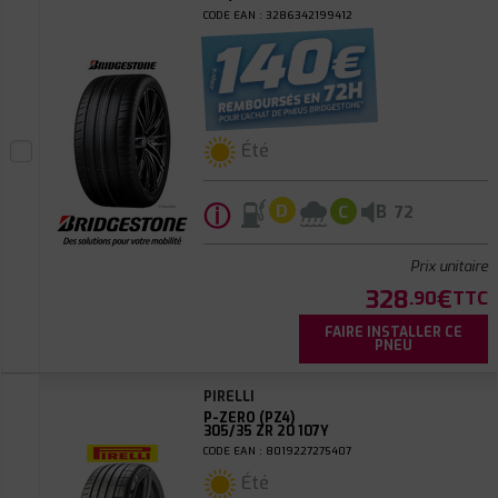
CODE EAN : 3286342199412
Été
ⓘ
B
D
C
72
Prix unitaire
328
€
.90
TTC
FAIRE INSTALLER CE
PNEU
PIRELLI
P-ZERO (PZ4)
305/35 ZR 20 107Y
CODE EAN : 8019227275407
Été