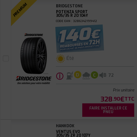
PREMIUM
BRIDGESTONE
POTENZA SPORT
305/35 R 20 104Y
CODE EAN : 3286342199412
Été
ⓘ
B
D
C
72
Prix unitaire
328
€
.90
TTC
FAIRE INSTALLER CE
PNEU
HANKOOK
VENTUS EVO
305/35 ZR 20 107Y