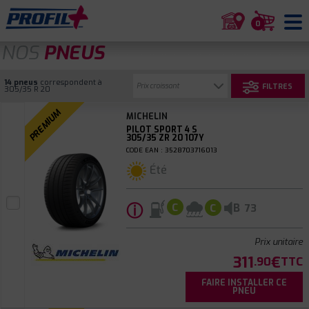
0
NOS
PNEUS
14 pneus
correspondent à
FILTRES
305/35 R 20
PREMIUM
MICHELIN
PILOT SPORT 4 S
305/35 ZR 20 107Y
CODE EAN : 3528703716013
Été
ⓘ
B
C
C
73
Prix unitaire
311
€
.90
TTC
FAIRE INSTALLER CE
PNEU