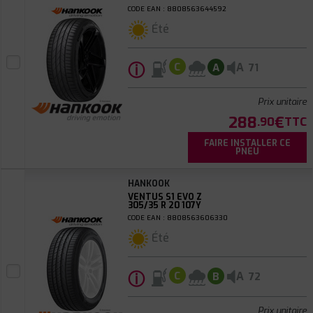
CODE EAN : 8808563644592
Été
ⓘ
A
C
A
71
Prix unitaire
288
€
.90
TTC
FAIRE INSTALLER CE
PNEU
HANKOOK
VENTUS S1 EVO Z
305/35 R 20 107Y
CODE EAN : 8808563606330
Été
ⓘ
A
C
B
72
Prix unitaire