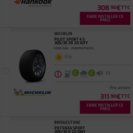
308
€
.90
TTC
FAIRE INSTALLER CE
PNEU
MICHELIN
PILOT SPORT 4 S
305/35 ZR 20 107Y
CODE EAN : 3528703716013
Été
ⓘ
B
C
C
73
Prix unitaire
311
€
.90
TTC
FAIRE INSTALLER CE
PNEU
BRIDGESTONE
POTENZA SPORT
305/35 R 20 104Y