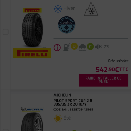
Hiver
ⓘ
B
D
C
73
Prix unitaire
542
€
.90
TTC
FAIRE INSTALLER CE
PNEU
MICHELIN
PILOT SPORT CUP 2 R
305/35 ZR 20 107Y
CODE EAN : 3528701442969
Été