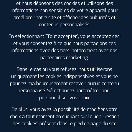
FAIRE INSTALLER CE
et nous déposons des cookies et utilisons des
PNEU
informations non sensibles de votre appareil pour
améliorer notre site et afficher des publicités et
PIRELLI
PZERO
contenus personnalisés.
305/35 ZR 20 104Y
CODE EAN : 8019227193596
En sélectionnant "Tout accepter", vous acceptez ceci
Été
et vous consentez à ce que nous partagions ces
informations avec des tiers, notamment avec nos
ⓘ
B
D
A
74
partenaires marketing.
Dans le cas où vous refusez, nous utiliserons
Prix unitaire
uniquement les cookies indispensables et vous ne
360
€
.90
TTC
pourrez malheureusement recevoir aucun contenu
FAIRE INSTALLER CE
personnalisé. Sélectionnez paramétrer pour
PNEU
personnaliser vos choix.
MICHELIN
De plus, vous avez la possibilité de modifier votre
PILOT SPORT CUP 2
305/35 R 20 107Y
choix à tout moment en cliquant sur le lien 'Gestion
CODE EAN : 3528709550789
des cookies' présent dans le pied de page du site
Été