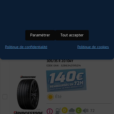
ⓘ
B
C
D
74
Prix unitaire
360
€
.90
TTC
Paramétrer
Tout accepter
FAIRE INSTALLER CE
PNEU
Politique de confidentialité
Politique de cookies
BRIDGESTONE
POTENZA SPORT
305/35 R 20 104Y
CODE EAN : 3286342199214
Été
ⓘ
B
D
C
72