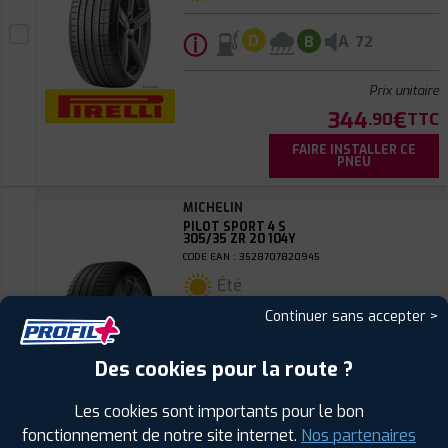
ⓘ
A
D
B
72
Prix unitaire
344
€
.90
TTC
FAIRE INSTALLER CE
PNEU
MICHELIN
PILOT SPORT 4 S
305/35 ZR 20 104Y
CODE EAN : 3528707820945
Été
Continuer sans accepter >
ⓘ
B
C
A
73
Des cookies pour la route ?
Prix unitaire
Les cookies sont importants pour le bon
353
€
.90
TTC
fonctionnement de notre site internet.
Nos partenaires