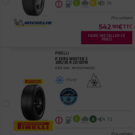
ⓘ
B
C
D
74
Prix unitaire
542
€
.90
TTC
FAIRE INSTALLER CE
PNEU
PIRELLI
P ZERO WINTER 2
305/35 R 20 107W
CODE EAN : 8019227445152
Hiver
ⓘ
A
C
A
72
Prix unitaire