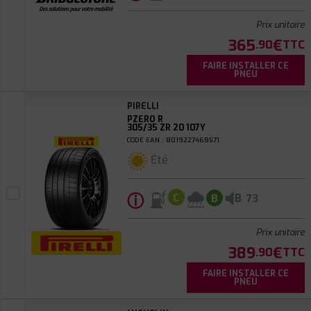
Prix unitaire
365
€
.90
TTC
FAIRE INSTALLER CE
PNEU
PIRELLI
PZERO R
305/35 ZR 20 107Y
CODE EAN : 8019227468571
Été
ⓘ
B
C
B
73
Prix unitaire
389
€
.90
TTC
FAIRE INSTALLER CE
PNEU