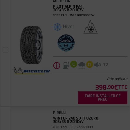
MICHELIN
PILOT ALPIN PA4
305/35 R 20 107V
CODE EAN : 3528708980624
Hiver
ⓘ
A
C
D
72
Prix unitaire
398
€
.90
TTC
FAIRE INSTALLER CE
PNEU
PIRELLI
WINTER 240 SOTTOZERO
305/35 R 20 104V
CODE EAN : 8019227169089