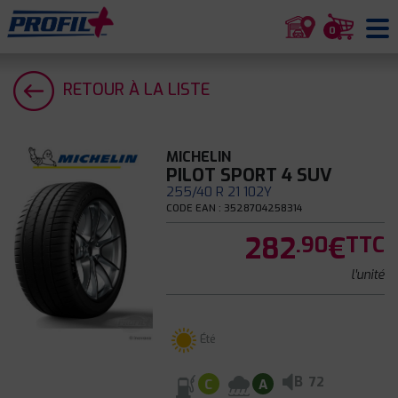
0
RETOUR À LA LISTE
MICHELIN
PILOT SPORT 4 SUV
255/40 R 21 102Y
CODE EAN : 3528704258314
282
€
.90
TTC
l'unité
Été
B
72
C
A