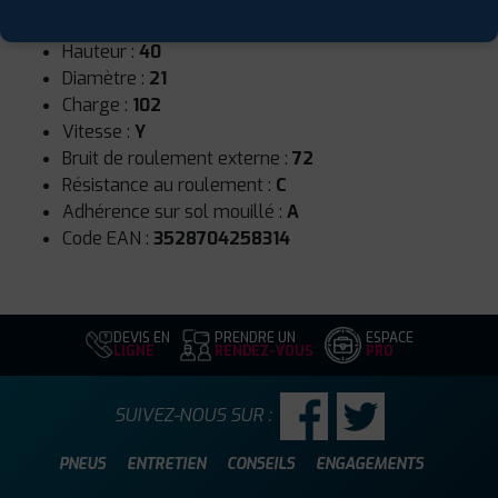
Largeur :
255
Hauteur :
40
Diamètre :
21
Charge :
102
Vitesse :
Y
Bruit de roulement externe :
72
Résistance au roulement :
C
Adhérence sur sol mouillé :
A
Code EAN :
3528704258314
DEVIS EN
PRENDRE UN
ESPACE
LIGNE
RENDEZ-VOUS
PRO
SUIVEZ-NOUS SUR :
PNEUS
ENTRETIEN
CONSEILS
ENGAGEMENTS