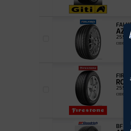
FALK
AZE
255/40
CODE EAN
FIRE
ROA
255/40
CODE EAN
BF G