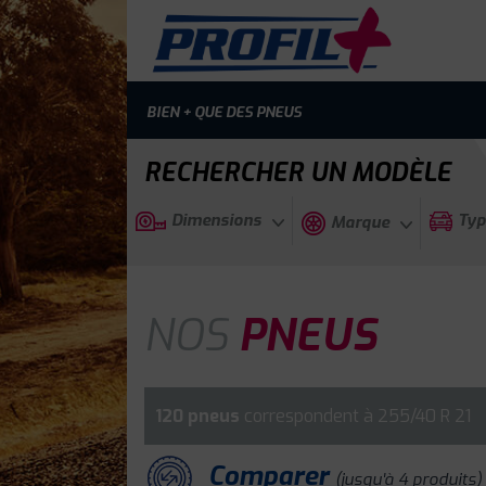
BIEN + QUE DES PNEUS
RECHERCHER UN MODÈLE
Dimensions
Typ
Marque
NOS
PNEUS
120 pneus
correspondent à 255/40 R 21
Comparer
(jusqu'à 4 produits)