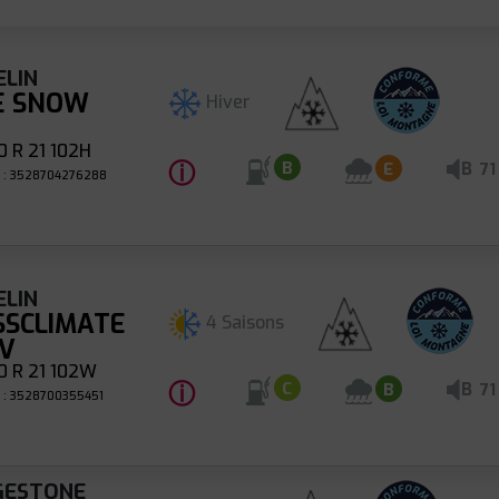
ELIN
CE SNOW
Hiver
 R 21 102H
ⓘ
B
B
E
71
 : 3528704276288
ELIN
SSCLIMATE
4 Saisons
UV
0 R 21 102W
ⓘ
B
C
B
71
 : 3528700355451
GESTONE