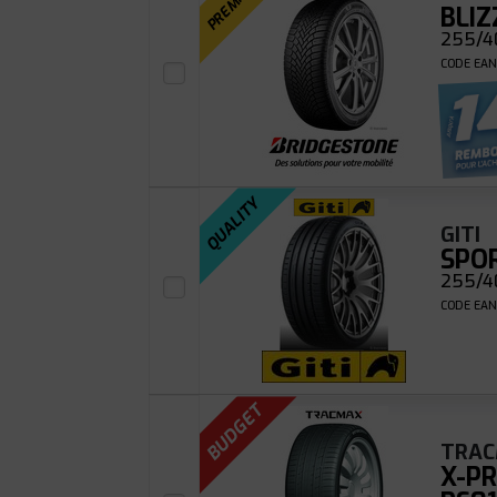
PREMIUM
BLIZ
255/4
CODE EAN
QUALITY
GITI
SPO
255/40
CODE EAN
BUDGET
TRA
X-PR