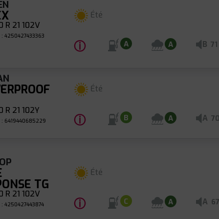
EN
EX
Été
 R 21 102V
 : 4250427433363
ⓘ
B
A
A
71
AN
ERPROOF
Été
 R 21 102Y
ⓘ
A
B
A
7
 : 6419440685229
OP
E
Été
PONSE TG
 R 21 102V
ⓘ
A
C
A
6
 : 4250427443874