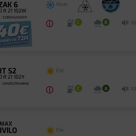
ZAK 6
Hiver
0 R 21 102W
 : 3286342049311
ⓘ
B
C
B
72
RT S2
Été
 R 21 102Y
 : 6943829544840
ⓘ
B
C
A
72
CMAX
IVILO
Été