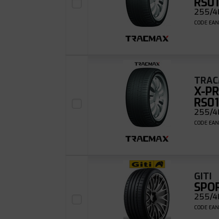
RS0
255/40
CODE EAN
TRA
X-PR
RS0
255/40
CODE EAN
GITI
SPO
255/40
CODE EAN