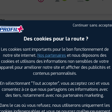
EN
Continuer sans accepte
NIS FK520
Été
 R 21 102Y
Des cookies pour la route ?
 : 4250427433493
ⓘ
B
C
A
71
Les cookies sont importants pour le bon fonctionnement de
notre site internet.
Nos partenaires
et nous déposons des
cookies et utilisons des informations non sensibles de votre
STONE
appareil pour améliorer notre site et afficher des publicités et
DHAWK 2
Été
contenus personnalisés.
 R 21 102Y
 : 3286348002655
En sélectionnant "Tout accepter", vous acceptez ceci et vous
ⓘ
B
A
A
71
consentez à ce que nous partagions ces informations avec
des tiers, notamment avec nos partenaires marketing.
Dans le cas où vous refusez, nous utiliserons uniquement les
OODRICH
cookies indispensables et vous ne pourrez malheureusement