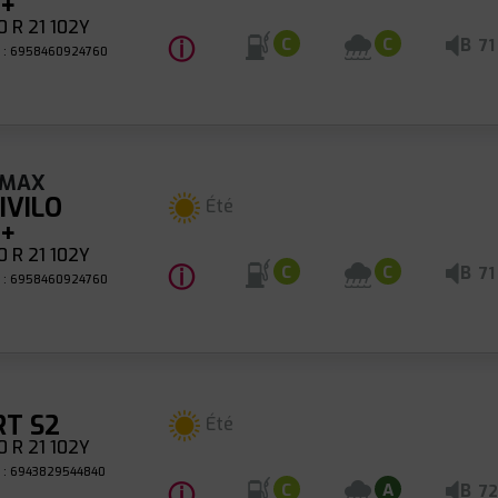
1+
 R 21 102Y
ⓘ
B
C
C
71
 : 6958460924760
CMAX
IVILO
Été
1+
 R 21 102Y
ⓘ
B
C
C
71
 : 6958460924760
RT S2
Été
 R 21 102Y
 : 6943829544840
ⓘ
B
C
A
72