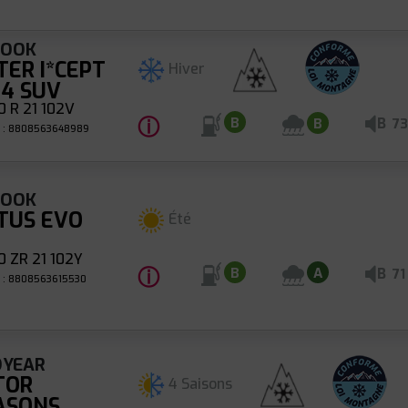
KOOK
TER I*CEPT
Hiver
 4 SUV
 R 21 102V
ⓘ
B
B
B
73
 : 8808563648989
KOOK
TUS EVO
Été
 ZR 21 102Y
ⓘ
B
B
A
71
 : 8808563615530
YEAR
TOR
4 Saisons
ASONS