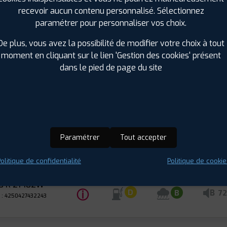
ANTAGE 2
Été
recevoir aucun contenu personnalisé. Sélectionnez
paramétrer pour personnaliser vos choix.
 R 21 102V
ⓘ
 : 3528705547943
De plus, vous avez la possibilité de modifier votre choix à tout
moment en cliquant sur le lien 'Gestion des cookies' présent
dans le pied de page du site
OODRICH
ANTAGE 2
Été
 R 21 102Y
ⓘ
 : 3528702672983
Paramétrer
Tout accepter
EN
OWINTER
olitique de confidentialité
Politique de cookie
Hiver
2PRO
0 R 21 102W
ⓘ
B
D
B
72
 : 4250427432243