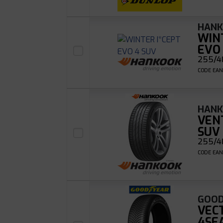
HAN
WIN
EVO
255/40
CODE EAN
HAN
VEN
SUV
255/40
CODE EAN
GOOD
VEC
4SE