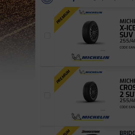
PREMIUM
MICH
X-I
SUV
255/40
CODE EAN
PREMIUM
MICH
CRO
2 S
255/4
CODE EAN
BRID