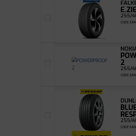
FALK
E.ZI
255/40
CODE EAN
NOKI
POW
2
255/40
CODE EAN
DUNL
BLU
RES
255/40
CODE EAN