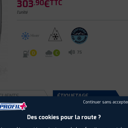
303
€
.90
TTC
l'unité
Hiver
B
75
D
C
CLIENTS
ÉTIQUETAGE
Continuer sans accepte
Des cookies pour la route ?
Saison :
Hiver