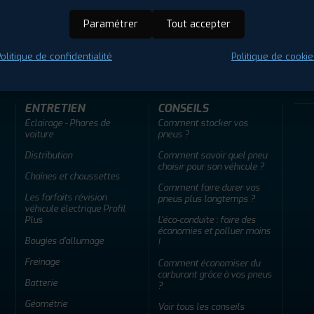
Paramétrer
Tout accepter
ir adherent
Offres d'emploi
FAQ
olitique de confidentialité
Politique de cookie
ENTRETIEN
CONSEILS
Éclairage - Phares de
Comment stocker vos
voiture
pneus ?
Distribution
Comment savoir quel pneu
choisir pour son véhicule ?
Chaînes et chaussettes
Comment faire durer vos
Les forfaits révision
pneus plus longtemps ?
véhicule électrique Profil
Plus
L'éco-conduite : faire des
économies et polluer moins
Bougies d'allumage
!
Freinage
Comment économiser du
carburant grâce à vos pneus
Batterie
?
Géométrie
Voir tous les conseils