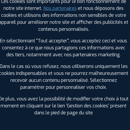
Les cookies sont importants pour le bon fonctionnement de
Runflat :
Non
notre site internet.
Nos partenaires
et nous déposons des
Largeur :
285
cookies et utilisons des informations non sensibles de votre
Hauteur :
30
appareil pour améliorer notre site et afficher des publicités et
Diamètre :
19
contenus personnalisés.
Charge :
98
Vitesse :
W
En sélectionnant "Tout accepter", vous acceptez ceci et vous
Bruit de roulement externe :
75
consentez à ce que nous partagions ces informations avec
Résistance au roulement :
D
des tiers, notamment avec nos partenaires marketing.
Adhérence sur sol mouillé :
C
Code EAN :
3528706953095
Dans le cas où vous refusez, nous utiliserons uniquement les
cookies indispensables et vous ne pourrez malheureusement
recevoir aucun contenu personnalisé. Sélectionnez
paramétrer pour personnaliser vos choix.
De plus, vous avez la possibilité de modifier votre choix à tout
moment en cliquant sur le lien 'Gestion des cookies' présent
dans le pied de page du site