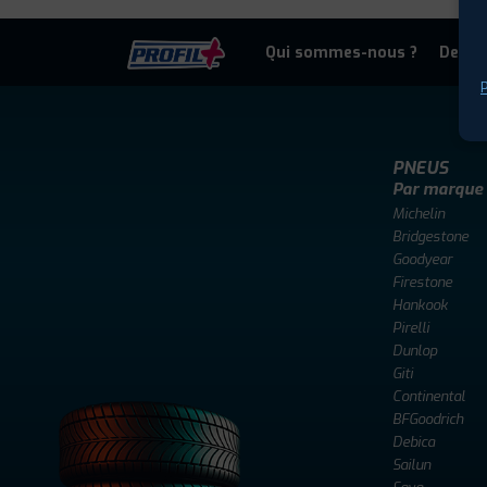
Qui sommes-nous ?
Deven
P
PNEUS
Par marque
Michelin
Bridgestone
Goodyear
Firestone
Hankook
Pirelli
Dunlop
Giti
Continental
BFGoodrich
Debica
Sailun