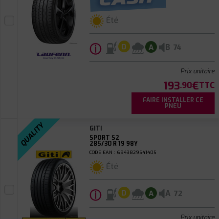
Été
ⓘ
B
D
A
74
Prix unitaire
193
€
.90
TTC
FAIRE INSTALLER CE
PNEU
QUALITY
GITI
SPORT S2
285/30 R 19 98Y
CODE EAN : 6943829541405
Été
ⓘ
A
D
A
72
Prix unitaire