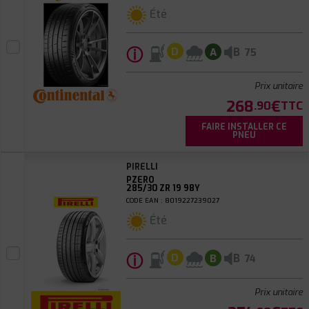
Été
ⓘ
B
D
A
75
Prix unitaire
268
€
.90
TTC
FAIRE INSTALLER CE
PNEU
PIRELLI
PZERO
285/30 ZR 19 98Y
CODE EAN : 8019227239027
Été
ⓘ
B
D
B
74
Prix unitaire