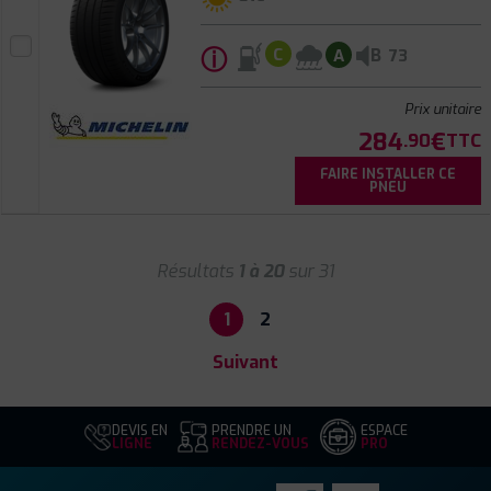
ⓘ
B
C
A
73
Prix unitaire
284
€
.90
TTC
FAIRE INSTALLER CE
PNEU
Résultats
1 à 20
sur 31
1
2
Suivant
DEVIS EN
PRENDRE UN
ESPACE
LIGNE
RENDEZ-VOUS
PRO