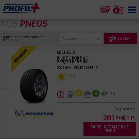
0
NOS
PNEUS
31 pneus
correspondent à
FILTRES
285/30 R 19
PREMIUM
MICHELIN
PILOT SPORT 4 S
285/30 R 19 98Y
CODE EAN : 3528706385414
Été
ⓘ
B
D
B
73
Prix unitaire
281
€
.90
TTC
FAIRE INSTALLER CE
PNEU