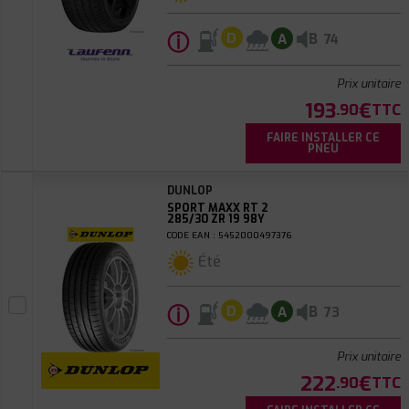
ⓘ
B
D
A
74
Prix unitaire
193
€
.90
TTC
FAIRE INSTALLER CE
PNEU
DUNLOP
SPORT MAXX RT 2
285/30 ZR 19 98Y
CODE EAN : 5452000497376
Été
ⓘ
B
D
A
73
Prix unitaire
222
€
.90
TTC