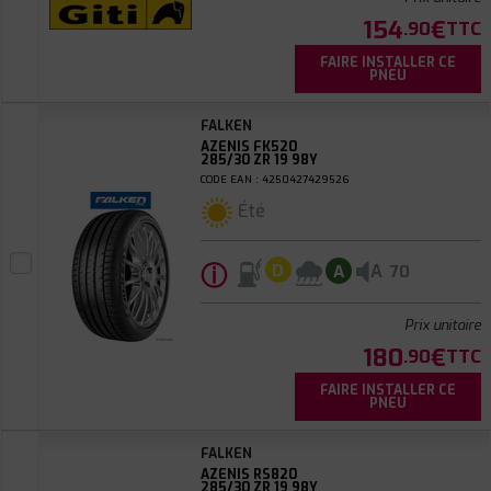
154
€
.90
TTC
FAIRE INSTALLER CE
PNEU
FALKEN
AZENIS FK520
285/30 ZR 19 98Y
CODE EAN : 4250427429526
Été
ⓘ
A
D
A
70
Prix unitaire
180
€
.90
TTC
FAIRE INSTALLER CE
PNEU
FALKEN
AZENIS RS820
285/30 ZR 19 98Y