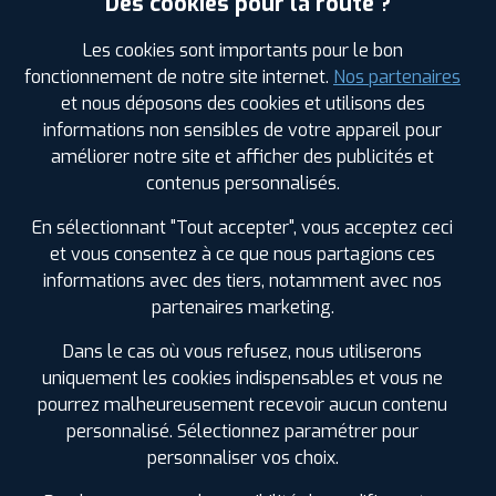
Des cookies pour la route ?
ⓘ
B
D
A
73
Les cookies sont importants pour le bon
fonctionnement de notre site internet.
Nos partenaires
et nous déposons des cookies et utilisons des
Prix unitaire
informations non sensibles de votre appareil pour
240
€
.90
TTC
améliorer notre site et afficher des publicités et
FAIRE INSTALLER CE
contenus personnalisés.
PNEU
En sélectionnant "Tout accepter", vous acceptez ceci
BRIDGESTONE
et vous consentez à ce que nous partagions ces
POTENZA S001
285/30 R 19 98Y
informations avec des tiers, notamment avec nos
CODE EAN : 3286348051073
partenaires marketing.
Été
Dans le cas où vous refusez, nous utiliserons
ⓘ
uniquement les cookies indispensables et vous ne
B
D
B
73
pourrez malheureusement recevoir aucun contenu
personnalisé. Sélectionnez paramétrer pour
Prix unitaire
personnaliser vos choix.
240
€
.90
TTC