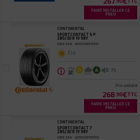
267
€
.90
TTC
FAIRE INSTALLER CE
PNEU
CONTINENTAL
SPORTCONTACT 5 P
285/30 R 19 98Y
CODE EAN : 4019238013931
Été
ⓘ
B
D
A
75
Prix unitaire
268
€
.90
TTC
FAIRE INSTALLER CE
PNEU
CONTINENTAL
SPORTCONTACT 7
285/30 R 19 98Y
CODE EAN : 4019238190915