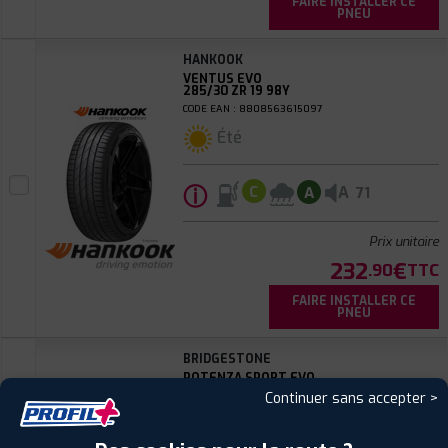
FAIRE INSTALLER CE
PNEU
HANKOOK
VENTUS EVO
285/30 ZR 19 98Y
CODE EAN : 8808563615097
Été
ⓘ
A
C
A
71
Prix unitaire
232
€
.90
TTC
FAIRE INSTALLER CE
PNEU
BRIDGESTONE
POTENZA SPORT EVO
285/30 ZR 19 98Y
Continuer sans accepter >
CODE EAN : 3286342907314
Été