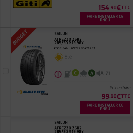
154
€
.90
TTC
FAIRE INSTALLER CE
PNEU
BUDGET
SAILUN
ATREZZO ZSR2
285/30 R 19 98Y
CODE EAN : 6922250425287
Été
ⓘ
A
C
A
71
Prix unitaire
99
€
.90
TTC
FAIRE INSTALLER CE
PNEU
SAILUN
ATREZZO ZSR2
285/30 R 19 98Y