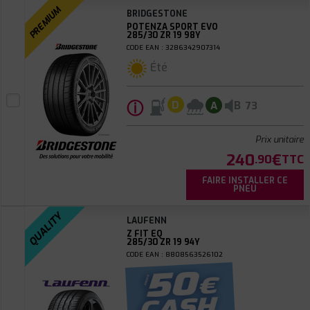
PREMIUM
BRIDGESTONE
POTENZA SPORT EVO
285/30 ZR 19 98Y
CODE EAN : 3286342907314
Été
ⓘ
B
D
A
73
Prix unitaire
240
€
.90
TTC
FAIRE INSTALLER CE
PNEU
QUALITY
LAUFENN
Z FIT EQ
285/30 ZR 19 94Y
CODE EAN : 8808563526102