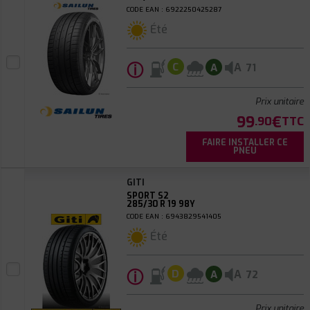
CODE EAN : 6922250425287
Été
ⓘ
A
C
A
71
Prix unitaire
99
€
.90
TTC
FAIRE INSTALLER CE
PNEU
GITI
SPORT S2
285/30 R 19 98Y
CODE EAN : 6943829541405
Été
ⓘ
A
D
A
72
Prix unitaire