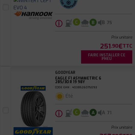
ⓘ
B
C
B
75
Prix unitaire
251
€
.90
TTC
FAIRE INSTALLER CE
PNEU
GOODYEAR
EAGLE F1 ASYMMETRIC 6
285/30 R 19 98Y
CODE EAN : 4038526075093
Été
ⓘ
A
C
A
71
Prix unitaire