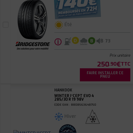
Été
ⓘ
B
D
B
73
Prix unitaire
250
€
.90
TTC
FAIRE INSTALLER CE
PNEU
HANKOOK
WINTER I*CEPT EVO 4
285/30 R 19 98V
CODE EAN : 8808563648750
Hiver