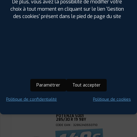
FAIRE INSTALLER CE
De plus, vous avez la possibilité de modifier votre
PNEU
choix à tout moment en cliquant sur le lien 'Gestion
des cookies' présent dans le pied de page du site
BRIDGESTONE
POTENZA S001
285/30 R 19 98Y
CODE EAN : 3286348054746
Été
ⓘ
A
D
B
72
Prix unitaire
240
€
.90
TTC
Paramétrer
Tout accepter
FAIRE INSTALLER CE
PNEU
Politique de confidentialité
Politique de cookies
BRIDGESTONE
POTENZA S001
285/30 R 19 98Y
CODE EAN : 3286340550710