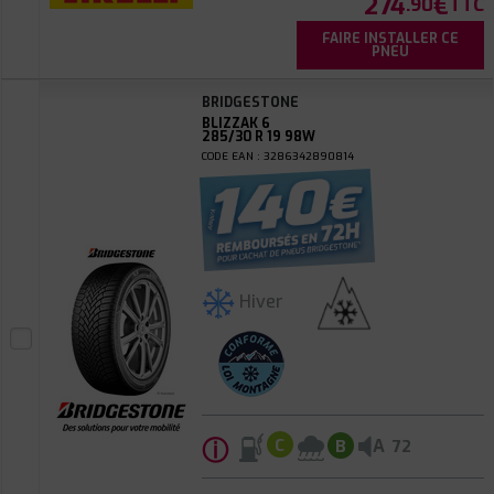
274
€
.90
TTC
FAIRE INSTALLER CE
PNEU
BRIDGESTONE
BLIZZAK 6
285/30 R 19 98W
CODE EAN : 3286342890814
Hiver
ⓘ
A
C
B
72