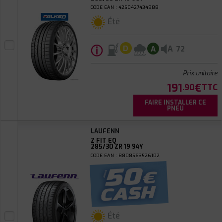
CODE EAN : 4250427434988
Été
ⓘ
A
D
A
72
Prix unitaire
191
€
.90
TTC
FAIRE INSTALLER CE
PNEU
LAUFENN
Z FIT EQ
285/30 ZR 19 94Y
CODE EAN : 8808563526102
Été