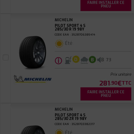
FAIRE INSTALLER CE
PNEU
MICHELIN
PILOT SPORT 4 S
285/30 R 19 98Y
CODE EAN : 3528706385414
Été
ⓘ
B
D
B
73
Prix unitaire
281
€
.90
TTC
FAIRE INSTALLER CE
PNEU
MICHELIN
PILOT SPORT 4 S
285/30 ZR 19 98Y
CODE EAN : 3528703382317
Été