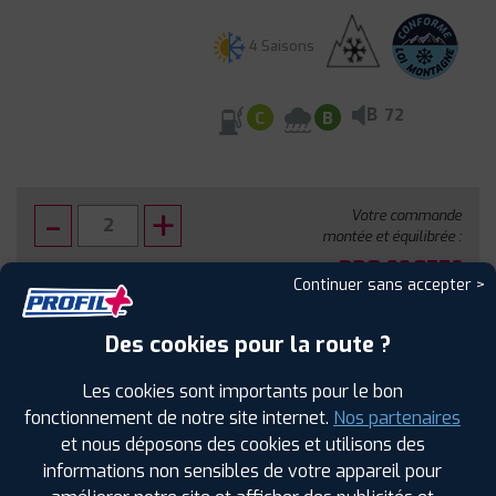
4 Saisons
B
72
C
B
Votre commande
montée et équilibrée :
328
€
.80
TTC
Continuer sans accepter >
FAIRE INSTALLER CE PNEU
Des cookies pour la route ?
Sous réserve de disponibilité en agence
Les cookies sont importants pour le bon
fonctionnement de notre site internet.
Nos partenaires
et nous déposons des cookies et utilisons des
informations non sensibles de votre appareil pour