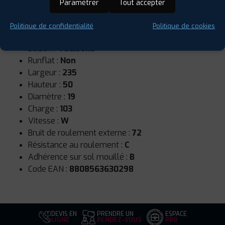
Paramétrer
Tout accepter
Politique de confidentialité
Politique de cookies
Saison :
4 Saisons
Runflat :
Non
Largeur :
235
Hauteur :
50
Diamètre :
19
Charge :
103
Vitesse :
W
Bruit de roulement externe :
72
Résistance au roulement :
C
Adhérence sur sol mouillé :
B
Code EAN :
8808563630298
DEVIS EN
PRENDRE UN
ESPACE
LIGNE
RENDEZ-VOUS
PRO