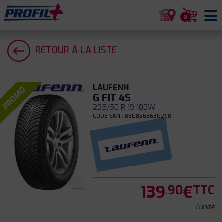
0
RETOUR À LA LISTE
LAUFENN
PROMO
G FIT 4S
235/50 R 19 103W
CODE EAN : 8808563630298
139
€
.90
TTC
l'unité