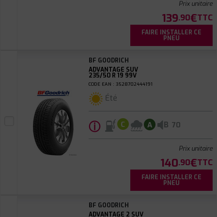
Prix unitaire
139
€
.90
TTC
FAIRE INSTALLER CE
PNEU
BF GOODRICH
ADVANTAGE SUV
235/50 R 19 99V
CODE EAN : 3528702444191
Été
ⓘ
B
C
A
70
Prix unitaire
140
€
.90
TTC
FAIRE INSTALLER CE
PNEU
BF GOODRICH
ADVANTAGE 2 SUV