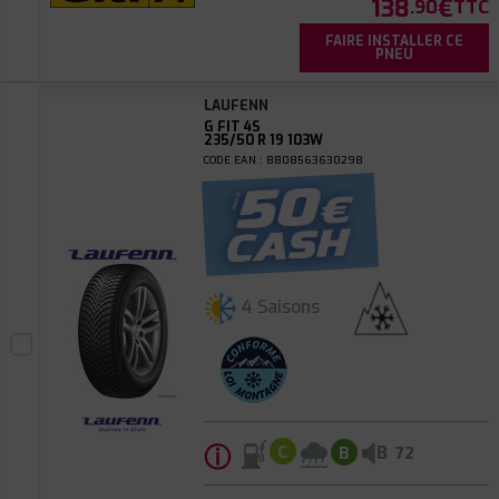
138
€
.90
TTC
FAIRE INSTALLER CE
PNEU
LAUFENN
G FIT 4S
235/50 R 19 103W
CODE EAN : 8808563630298
4 Saisons
ⓘ
B
C
B
72