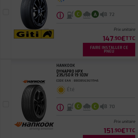
ⓘ
B
C
A
72
Prix unitaire
147
€
.90
TTC
FAIRE INSTALLER CE
PNEU
HANKOOK
DYNAPRO HPX
235/50 R 19 103V
CODE EAN : 8808563611945
Été
ⓘ
B
C
C
70
Prix unitaire
151
€
.90
TTC