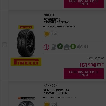
FAIRE INSTALLER CE
PNEU
PIRELLI
POWERGY 2
235/50 R 19 103W
CODE EAN : 8019227466515
Été
ⓘ
A
A
B
69
Prix unitaire
151
€
.90
TTC
FAIRE INSTALLER CE
PNEU
HANKOOK
VENTUS PRIME 4X
235/50 R 19 103Y
CODE EAN : 8808563556727
Été