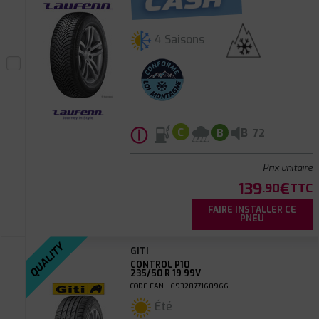
4 Saisons
ⓘ
B
C
B
72
Prix unitaire
139
€
.90
TTC
FAIRE INSTALLER CE
PNEU
QUALITY
GITI
CONTROL P10
235/50 R 19 99V
CODE EAN : 6932877160966
Été