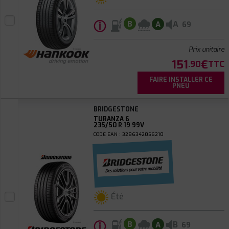
ⓘ
A
B
A
69
Prix unitaire
151
€
.90
TTC
FAIRE INSTALLER CE
PNEU
BRIDGESTONE
TURANZA 6
235/50 R 19 99V
CODE EAN : 3286342056210
Été
ⓘ
B
B
A
69