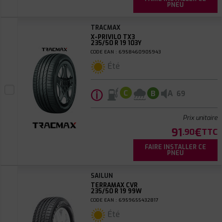
PNEU
TRACMAX
X-PRIVILO TX3
235/50 R 19 103Y
CODE EAN : 6958460905943
Été
ⓘ
A
C
B
69
Prix unitaire
91
€
.90
TTC
FAIRE INSTALLER CE
PNEU
SAILUN
TERRAMAX CVR
235/50 R 19 99W
CODE EAN : 6959655432817
Été