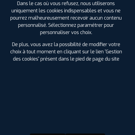
123
€
.90
TTC
Dans le cas où vous refusez, nous utiliserons
uniquement les cookies indispensables et vous ne
FAIRE INSTALLER CE
PNEU
pourrez malheureusement recevoir aucun contenu
personnalisé. Sélectionnez paramétrer pour
FALKEN
personnaliser vos choix.
AZENIS FK520
235/50 R 19 103W
CODE EAN : 4250427429700
De plus, vous avez la possibilité de modifier votre
choix à tout moment en cliquant sur le lien 'Gestion
Été
des cookies' présent dans le pied de page du site
ⓘ
B
C
A
70
Prix unitaire
133
€
.90
TTC
FAIRE INSTALLER CE
PNEU
GITI
CONTROL P10
235/50 R 19 99V
CODE EAN : 6932877160966