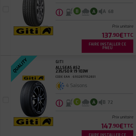
ⓘ
A
B
A
68
Prix unitaire
137
€
.90
TTC
FAIRE INSTALLER CE
PNEU
QUALITY
GITI
ALLSEAS AS2
235/50 R 19 103W
CODE EAN : 6932877152831
4 Saisons
ⓘ
B
C
A
72
Prix unitaire
147
€
.90
TTC
FAIRE INSTALLER CE