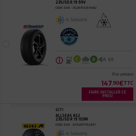
235/50 R 19 99V
CODE EAN : 3528701259482
4 Saisons
ⓘ
A
C
B
69
Prix unitaire
147
€
.90
TTC
FAIRE INSTALLER CE
PNEU
GITI
ALLSEAS AS2
235/50 R 19 103W
CODE EAN : 6932877152831
4 Saisons