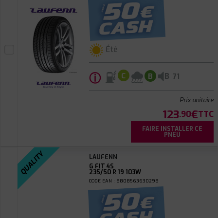
Été
ⓘ
B
C
B
71
Prix unitaire
123
€
.90
TTC
FAIRE INSTALLER CE
PNEU
QUALITY
LAUFENN
G FIT 4S
235/50 R 19 103W
CODE EAN : 8808563630298