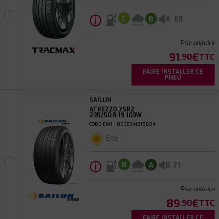
ⓘ
A
C
B
69
Prix unitaire
91
€
.90
TTC
FAIRE INSTALLER CE
PNEU
SAILUN
ATREZZO ZSR2
235/50 R 19 103W
CODE EAN : 8935341218604
Été
ⓘ
B
B
A
71
Prix unitaire
89
€
.90
TTC
FAIRE INSTALLER CE