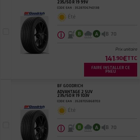
235/50 R 19 99V
CODE EAN : 3528706740138
Été
ⓘ
B
B
A
70
Prix unitaire
141
€
.90
TTC
FAIRE INSTALLER CE
PNEU
BF GOODRICH
ADVANTAGE 2 SUV
235/50 R 19 103V
CODE EAN : 3528705868703
Été
ⓘ
B
B
A
70