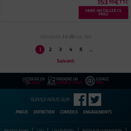
153
€
.90
TTC
FAIRE INSTALLER CE
PNEU
Résultats
1 à 20
sur 160
1
2
3
4
5
…
Suivant
DEVIS EN
PRENDRE UN
ESPACE
LIGNE
RENDEZ-VOUS
PRO
SUIVEZ-NOUS SUR :
PNEUS
ENTRETIEN
CONSEILS
ENGAGEMENTS
Mentions légales
CGU
CGU MyProfil+
Politique de confidentialité