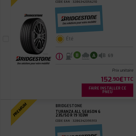
CODE EAN : 3286342056210
Été
ⓘ
B
B
A
69
Prix unitaire
152
€
.90
TTC
FAIRE INSTALLER CE
PNEU
PREMIUM
BRIDGESTONE
TURANZA ALL SEASON 6
235/50 R 19 103W
CODE EAN : 3286342395913