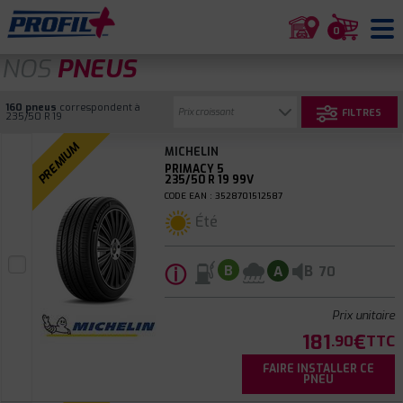
0
NOS
PNEUS
160 pneus
correspondent à
FILTRES
235/50 R 19
PREMIUM
MICHELIN
PRIMACY 5
235/50 R 19 99V
CODE EAN : 3528701512587
Été
ⓘ
B
B
A
70
Prix unitaire
181
€
.90
TTC
FAIRE INSTALLER CE
PNEU