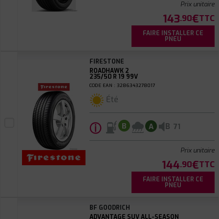
Prix unitaire
143
€
.90
TTC
FAIRE INSTALLER CE
PNEU
FIRESTONE
ROADHAWK 2
235/50 R 19 99V
CODE EAN : 3286343278017
Été
ⓘ
B
B
A
71
Prix unitaire
144
€
.90
TTC
FAIRE INSTALLER CE
PNEU
BF GOODRICH
ADVANTAGE SUV ALL-SEASON