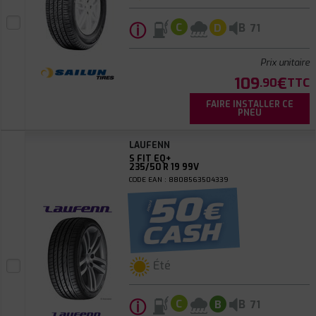
ⓘ
B
C
D
71
Prix unitaire
109
€
.90
TTC
FAIRE INSTALLER CE
PNEU
LAUFENN
S FIT EQ+
235/50 R 19 99V
CODE EAN : 8808563504339
Été
ⓘ
B
C
B
71