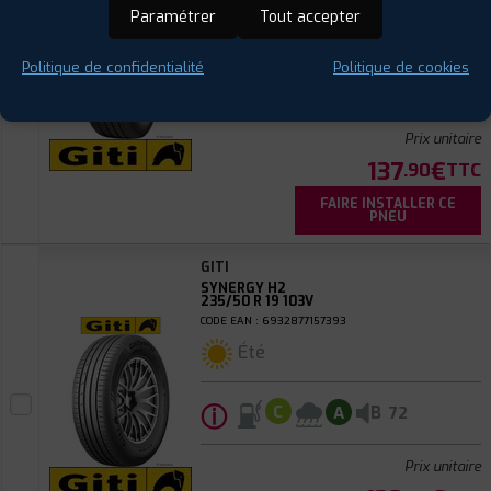
Paramétrer
Tout accepter
Été
Politique de confidentialité
Politique de cookies
ⓘ
A
B
A
68
Prix unitaire
137
€
.90
TTC
FAIRE INSTALLER CE
PNEU
GITI
SYNERGY H2
235/50 R 19 103V
CODE EAN : 6932877157393
Été
ⓘ
B
C
A
72
Prix unitaire