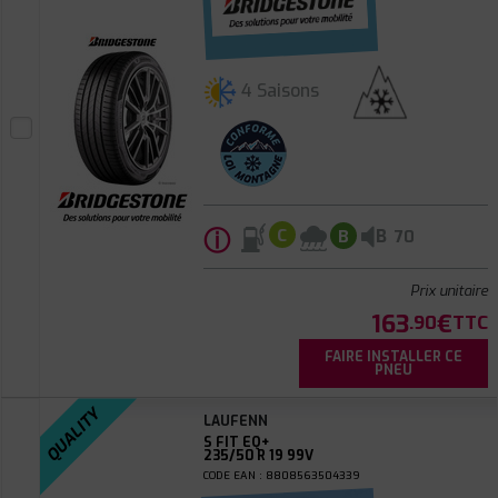
4 Saisons
ⓘ
B
C
B
70
Prix unitaire
163
€
.90
TTC
FAIRE INSTALLER CE
PNEU
QUALITY
LAUFENN
S FIT EQ+
235/50 R 19 99V
CODE EAN : 8808563504339