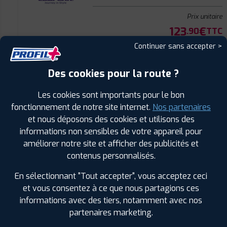
Prix unitaire
123
€
.90
TTC
Continuer sans accepter >
FAIRE INSTALLER CE
PNEU
Des cookies pour la route ?
LAUFENN
S FIT2 SUV
235/50 R 19 99V
Les cookies sont importants pour le bon
CODE EAN : 8808563655604
fonctionnement de notre site internet.
Nos partenaires
et nous déposons des cookies et utilisons des
informations non sensibles de votre appareil pour
améliorer notre site et afficher des publicités et
contenus personnalisés.
Été
En sélectionnant "Tout accepter", vous acceptez ceci
et vous consentez à ce que nous partagions ces
ⓘ
B
C
A
71
informations avec des tiers, notamment avec nos
partenaires marketing.
Prix unitaire