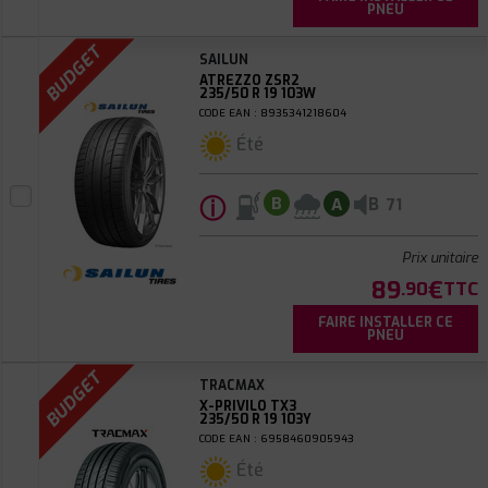
PNEU
BUDGET
SAILUN
ATREZZO ZSR2
235/50 R 19 103W
CODE EAN : 8935341218604
Été
ⓘ
B
B
A
71
Prix unitaire
89
€
.90
TTC
FAIRE INSTALLER CE
PNEU
BUDGET
TRACMAX
X-PRIVILO TX3
235/50 R 19 103Y
CODE EAN : 6958460905943
Été